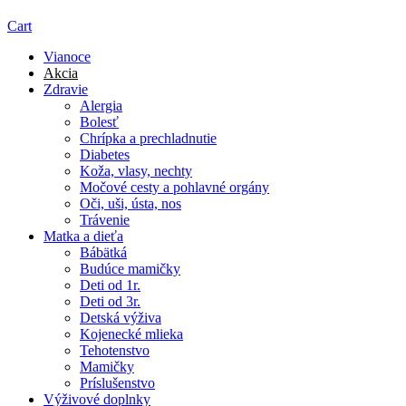
Cart
Vianoce
Akcia
Zdravie
Alergia
Bolesť
Chrípka a prechladnutie
Diabetes
Koža, vlasy, nechty
Močové cesty a pohlavné orgány
Oči, uši, ústa, nos
Trávenie
Matka a dieťa
Bábätká
Budúce mamičky
Deti od 1r.
Deti od 3r.
Detská výživa
Kojenecké mlieka
Tehotenstvo
Mamičky
Príslušenstvo
Výživové doplnky