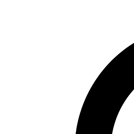
Preskočiť
na
obsah