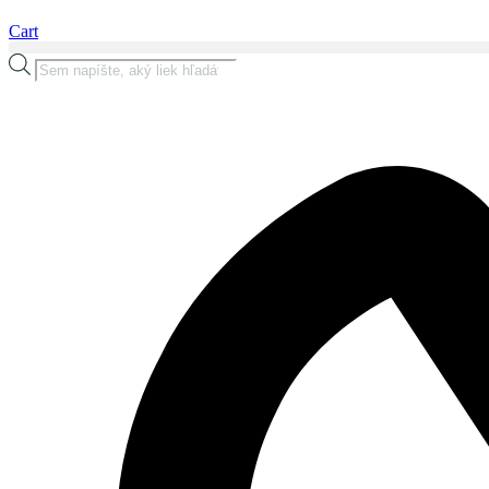
Cart
Products
search