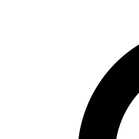
Preskočiť
na
obsah