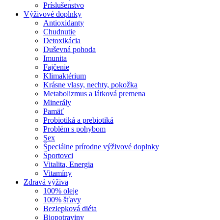
Príslušenstvo
Výživové doplnky
Antioxidanty
Chudnutie
Detoxikácia
Duševná pohoda
Imunita
Fajčenie
Klimaktérium
Krásne vlasy, nechty, pokožka
Metabolizmus a látková premena
Minerály
Pamäť
Probiotiká a prebiotiká
Problém s pohybom
Sex
Špeciálne prírodne výživové doplnky
Športovci
Vitalita, Energia
Vitamíny
Zdravá výživa
100% oleje
100% šťavy
Bezlepková diéta
Biopotraviny