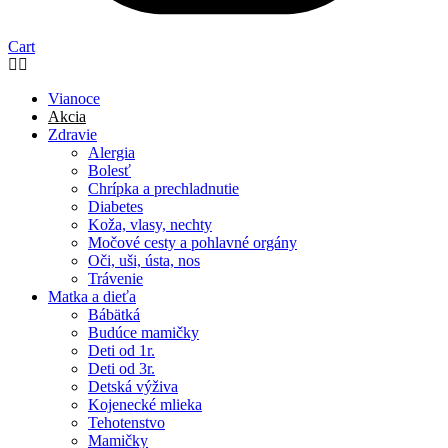
Cart
Vianoce
Akcia
Zdravie
Alergia
Bolesť
Chrípka a prechladnutie
Diabetes
Koža, vlasy, nechty
Močové cesty a pohlavné orgány
Oči, uši, ústa, nos
Trávenie
Matka a dieťa
Bábätká
Budúce mamičky
Deti od 1r.
Deti od 3r.
Detská výživa
Kojenecké mlieka
Tehotenstvo
Mamičky