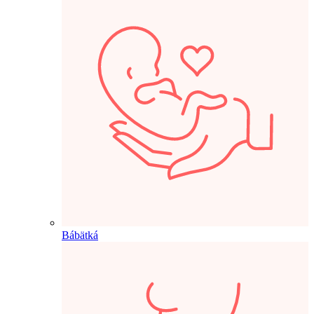
Bábätká