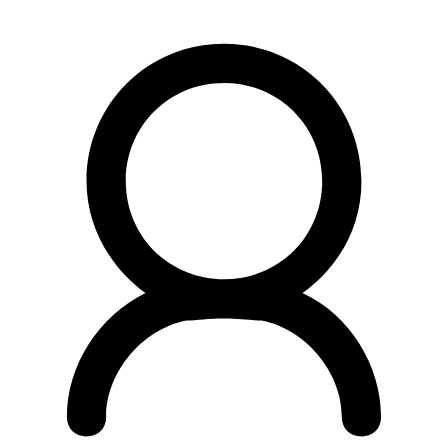
Preskočiť
na
obsah