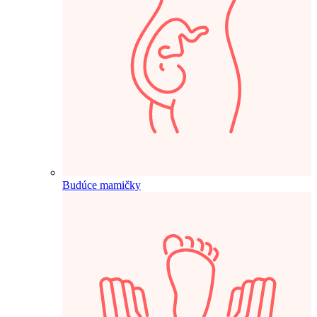
Budúce mamičky