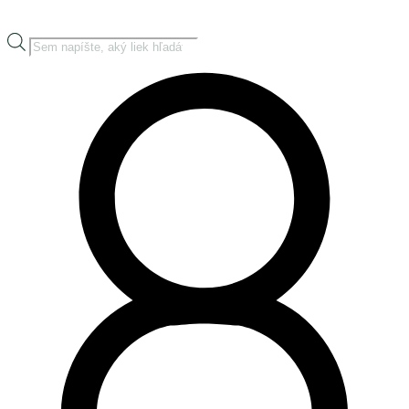
Products
search