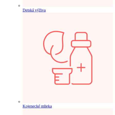
Detská výživa
Kojenecké mlieka