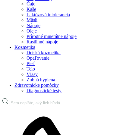
Čaje
Kaše
Laktózová intolerancia
Müsli
Nápoje
Oleje
Prírodné minerálne nápoje
Rastlinné nápoje
Kozmetika
Detská kozmetika
Opaľovanie
Pleť
Telo
Vlasy
Zubná hygiena
Zdravotnícke pomôcky
Diagnostické testy
Products
search