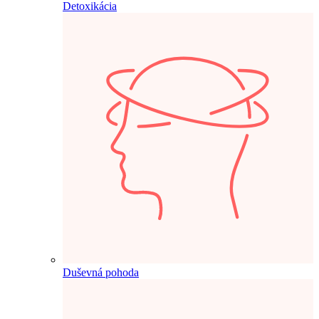
Detoxikácia
Duševná pohoda