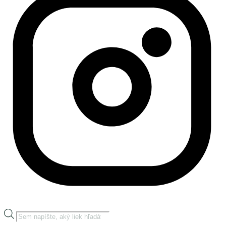
Products
search