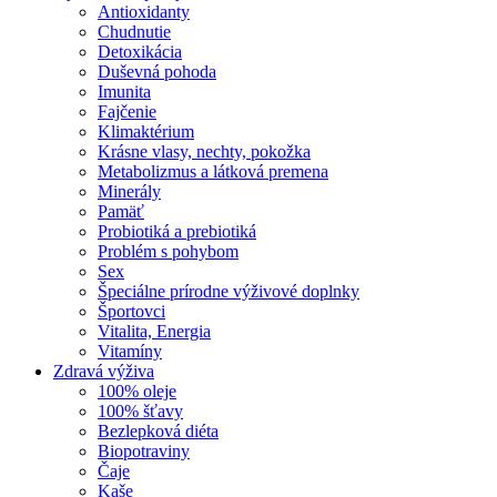
Antioxidanty
Chudnutie
Detoxikácia
Duševná pohoda
Imunita
Fajčenie
Klimaktérium
Krásne vlasy, nechty, pokožka
Metabolizmus a látková premena
Minerály
Pamäť
Probiotiká a prebiotiká
Problém s pohybom
Sex
Špeciálne prírodne výživové doplnky
Športovci
Vitalita, Energia
Vitamíny
Zdravá výživa
100% oleje
100% šťavy
Bezlepková diéta
Biopotraviny
Čaje
Kaše