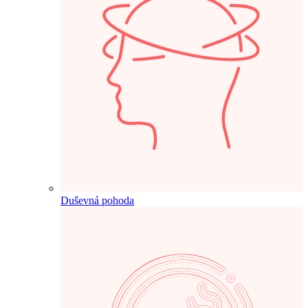
Duševná pohoda