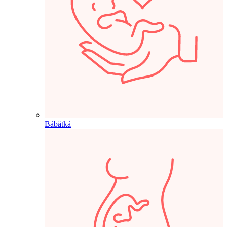
Bábätká