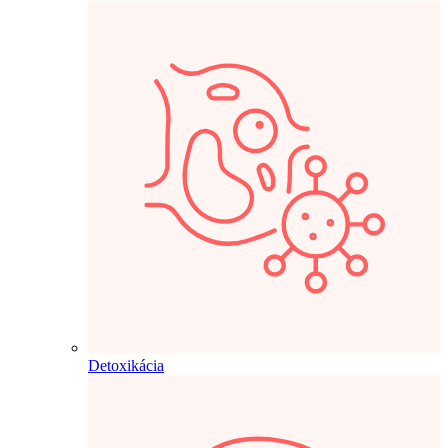
Detoxikácia