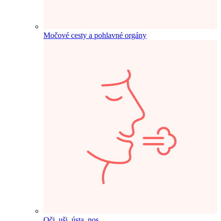
Močové cesty a pohlavné orgány
Oči, uši, ústa, nos