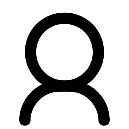
Preskočiť
na
obsah