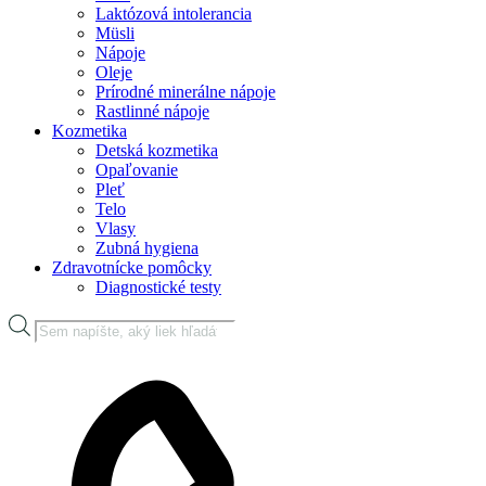
Laktózová intolerancia
Müsli
Nápoje
Oleje
Prírodné minerálne nápoje
Rastlinné nápoje
Kozmetika
Detská kozmetika
Opaľovanie
Pleť
Telo
Vlasy
Zubná hygiena
Zdravotnícke pomôcky
Diagnostické testy
Products
search