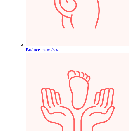
Budúce mamičky