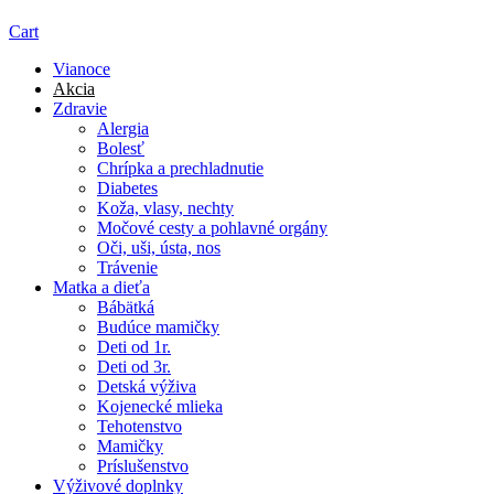
Cart
Vianoce
Akcia
Zdravie
Alergia
Bolesť
Chrípka a prechladnutie
Diabetes
Koža, vlasy, nechty
Močové cesty a pohlavné orgány
Oči, uši, ústa, nos
Trávenie
Matka a dieťa
Bábätká
Budúce mamičky
Deti od 1r.
Deti od 3r.
Detská výživa
Kojenecké mlieka
Tehotenstvo
Mamičky
Príslušenstvo
Výživové doplnky