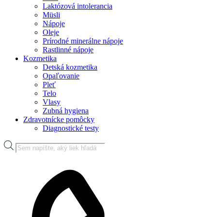
Laktózová intolerancia
Müsli
Nápoje
Oleje
Prírodné minerálne nápoje
Rastlinné nápoje
Kozmetika
Detská kozmetika
Opaľovanie
Pleť
Telo
Vlasy
Zubná hygiena
Zdravotnícke pomôcky
Diagnostické testy
Products
search