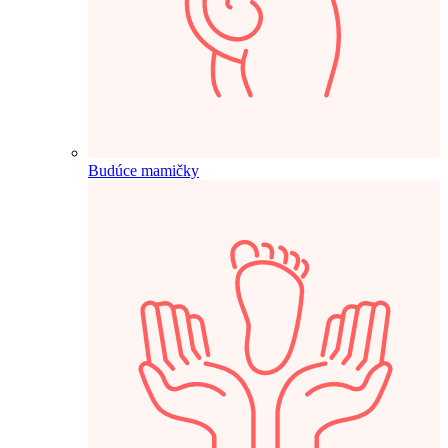
Budúce mamičky