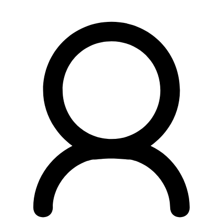
Preskočiť
na
obsah