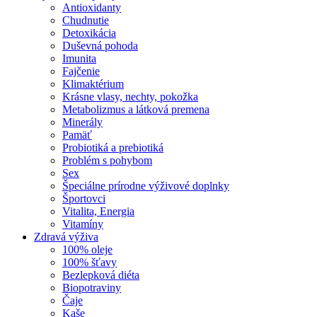
Antioxidanty
Chudnutie
Detoxikácia
Duševná pohoda
Imunita
Fajčenie
Klimaktérium
Krásne vlasy, nechty, pokožka
Metabolizmus a látková premena
Minerály
Pamäť
Probiotiká a prebiotiká
Problém s pohybom
Sex
Špeciálne prírodne výživové doplnky
Športovci
Vitalita, Energia
Vitamíny
Zdravá výživa
100% oleje
100% šťavy
Bezlepková diéta
Biopotraviny
Čaje
Kaše