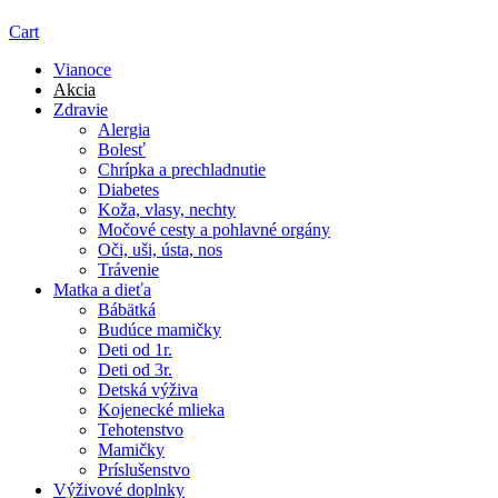
Cart
Vianoce
Akcia
Zdravie
Alergia
Bolesť
Chrípka a prechladnutie
Diabetes
Koža, vlasy, nechty
Močové cesty a pohlavné orgány
Oči, uši, ústa, nos
Trávenie
Matka a dieťa
Bábätká
Budúce mamičky
Deti od 1r.
Deti od 3r.
Detská výživa
Kojenecké mlieka
Tehotenstvo
Mamičky
Príslušenstvo
Výživové doplnky