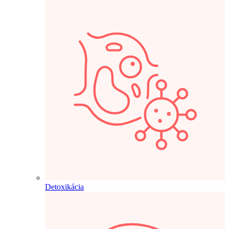
Detoxikácia