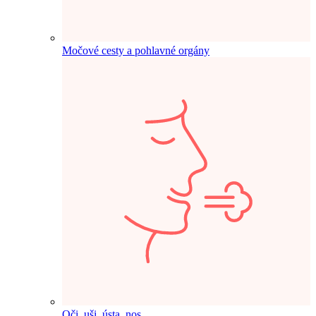
Močové cesty a pohlavné orgány
Oči, uši, ústa, nos