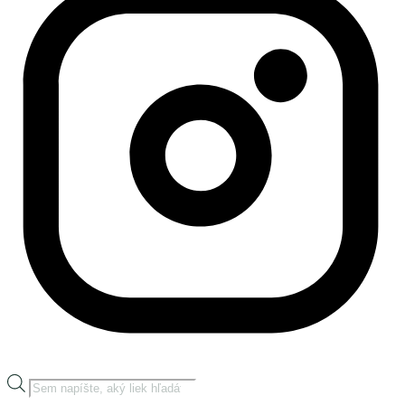
Products
search