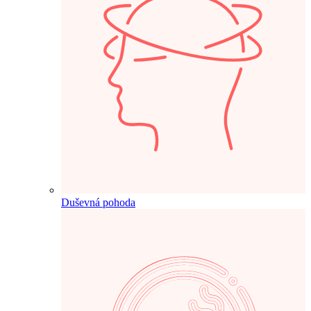
Duševná pohoda