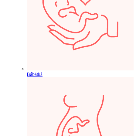
Bábätká