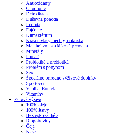
Antioxidanty
Chudnutie
Detoxikácia
Duševná pohoda
Imunita
Fajčenie
Klimaktérium
Krásne vlasy, nechty, pokožka
Metabolizmus a látková premena
Minerály
Pamäť
Probiotiká a prebiotiká
Problém s pohybom
Sex
Špeciálne prírodne výživové doplnky
Športovci
Vitalita, Energia
Vitamíny
Zdravá výživa
100% oleje
100% šťavy
Bezlepková diéta
Biopotraviny
Čaje
Kaše