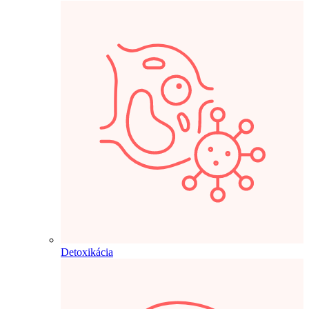
Detoxikácia