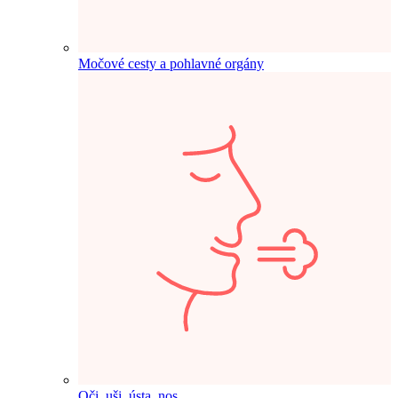
Močové cesty a pohlavné orgány
Oči, uši, ústa, nos