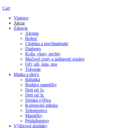
Cart
Vianoce
Akcia
Zdravie
Alergia
Bolesť
Chrípka a prechladnutie
Diabetes
Koža, vlasy, nechty
Močové cesty a pohlavné orgány
Oči, uši, ústa, nos
Trávenie
Matka a dieťa
Bábätká
Budúce mamičky
Deti od 1r.
Deti od 3r.
Detská výživa
Kojenecké mlieka
Tehotenstvo
Mamičky
Príslušenstvo
Výživové doplnky