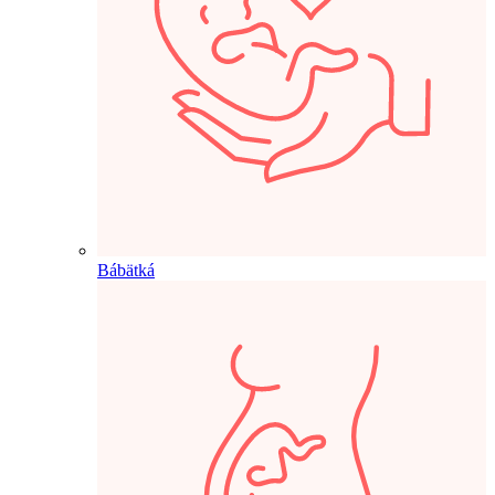
Bábätká