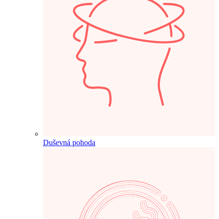
Duševná pohoda