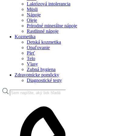
Laktózová intolerancia
Müsli
Nápoje
Oleje
Prírodné minerálne nápoje
Rastlinné nápoje
Kozmetika
Detská kozmetika
Opaľovanie
Pleť
Telo
Vlasy
Zubná hygiena
Zdravotnícke pomôcky
Diagnostické testy
Products
search