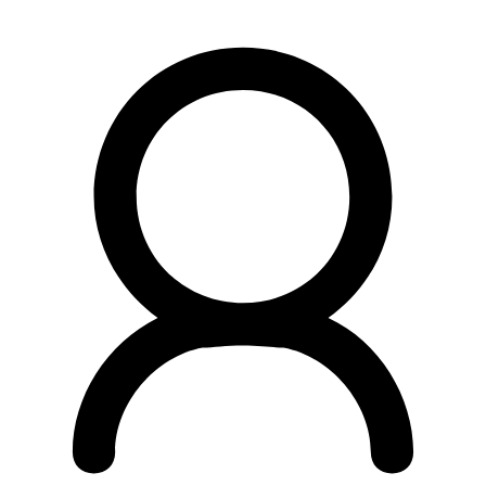
Preskočiť
na
obsah