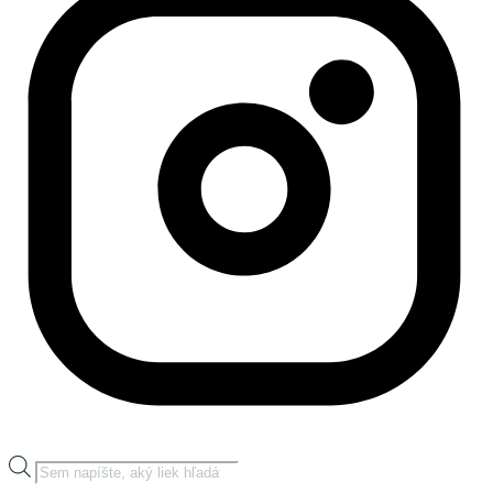
Products
search