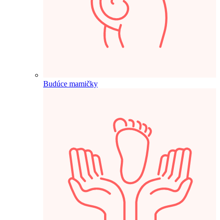
Budúce mamičky