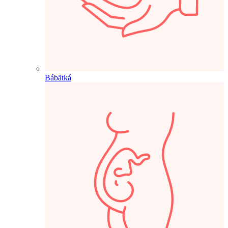
Bábätká