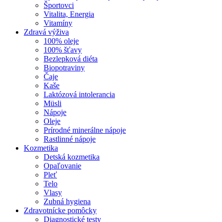
Športovci
Vitalita, Energia
Vitamíny
Zdravá výživa
100% oleje
100% šťavy
Bezlepková diéta
Biopotraviny
Čaje
Kaše
Laktózová intolerancia
Müsli
Nápoje
Oleje
Prírodné minerálne nápoje
Rastlinné nápoje
Kozmetika
Detská kozmetika
Opaľovanie
Pleť
Telo
Vlasy
Zubná hygiena
Zdravotnícke pomôcky
Diagnostické testy