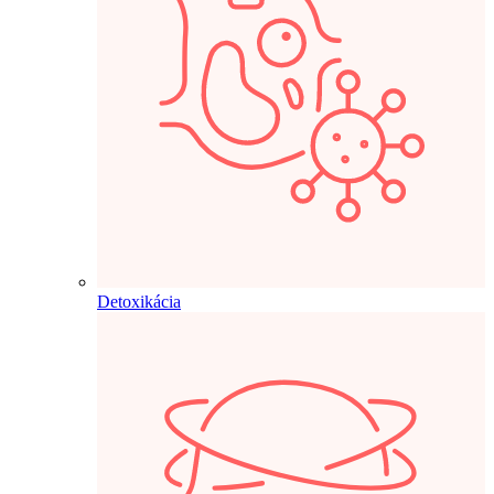
Detoxikácia