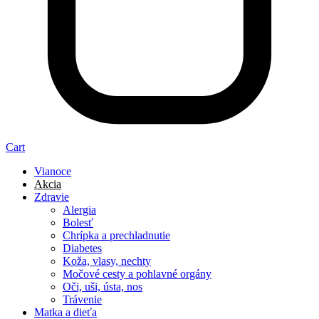
Cart
Vianoce
Akcia
Zdravie
Alergia
Bolesť
Chrípka a prechladnutie
Diabetes
Koža, vlasy, nechty
Močové cesty a pohlavné orgány
Oči, uši, ústa, nos
Trávenie
Matka a dieťa