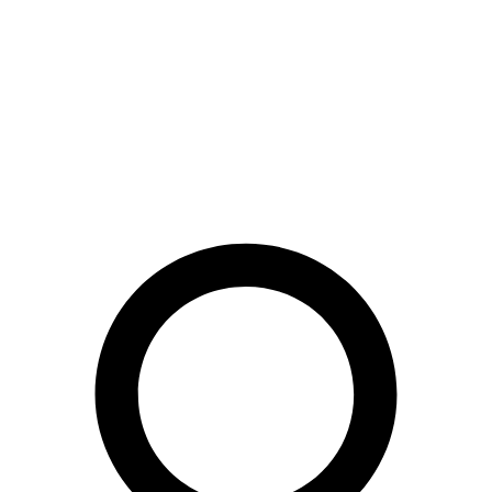
Preskočiť
na
obsah