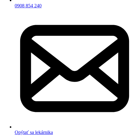
0908 854 240
Opýtať sa lekárnika