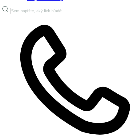
Products
search