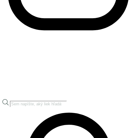
Products
search