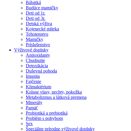
Bábätká
Budúce mamičky
Deti od 1r.
Deti od 3r.
Detská výživa
Kojenecké mlieka
Tehotenstvo
Mamičky
Príslušenstvo
Výživové doplnky
Antioxidanty
Chudnutie
Detoxikácia
Duševná pohoda
Imunita
Fajčenie
Klimaktérium
Krásne vlasy, nechty, pokožka
Metabolizmus a látková premena
Minerály
Pamäť
Probiotiká a prebiotiká
Problém s pohybom
Sex
Špeciálne prírodne výživové doplnky