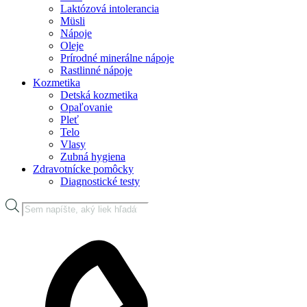
Laktózová intolerancia
Müsli
Nápoje
Oleje
Prírodné minerálne nápoje
Rastlinné nápoje
Kozmetika
Detská kozmetika
Opaľovanie
Pleť
Telo
Vlasy
Zubná hygiena
Zdravotnícke pomôcky
Diagnostické testy
Products
search