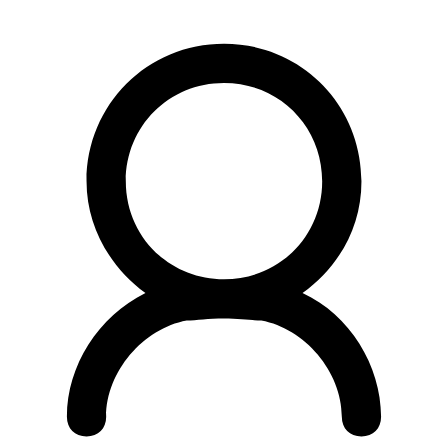
Preskočiť
na
obsah