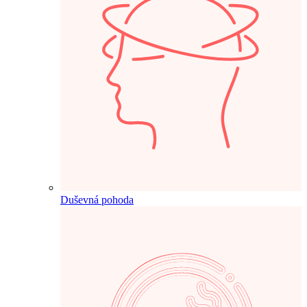
Duševná pohoda