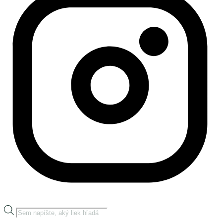
Products
search