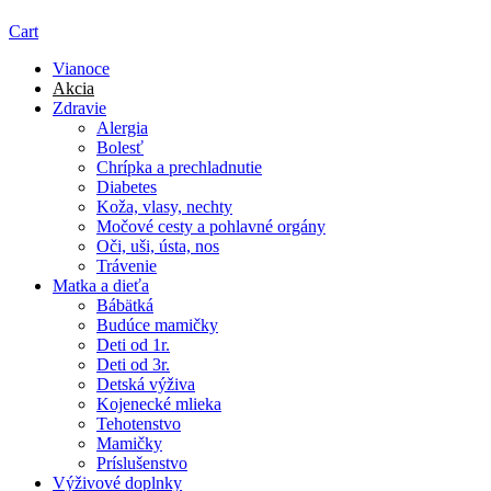
Cart
Vianoce
Akcia
Zdravie
Alergia
Bolesť
Chrípka a prechladnutie
Diabetes
Koža, vlasy, nechty
Močové cesty a pohlavné orgány
Oči, uši, ústa, nos
Trávenie
Matka a dieťa
Bábätká
Budúce mamičky
Deti od 1r.
Deti od 3r.
Detská výživa
Kojenecké mlieka
Tehotenstvo
Mamičky
Príslušenstvo
Výživové doplnky