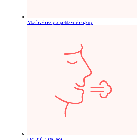
Močové cesty a pohlavné orgány
Oči, uši, ústa, nos