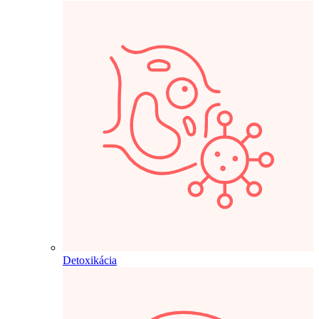
Detoxikácia