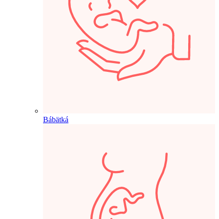
Bábätká