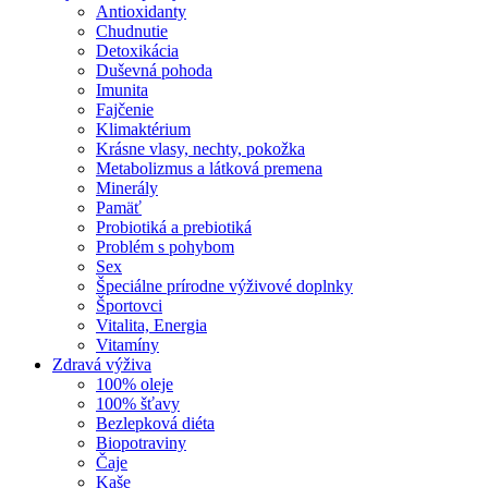
Antioxidanty
Chudnutie
Detoxikácia
Duševná pohoda
Imunita
Fajčenie
Klimaktérium
Krásne vlasy, nechty, pokožka
Metabolizmus a látková premena
Minerály
Pamäť
Probiotiká a prebiotiká
Problém s pohybom
Sex
Špeciálne prírodne výživové doplnky
Športovci
Vitalita, Energia
Vitamíny
Zdravá výživa
100% oleje
100% šťavy
Bezlepková diéta
Biopotraviny
Čaje
Kaše