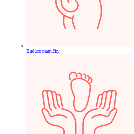
Budúce mamičky