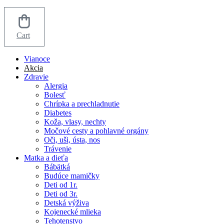
Cart
Vianoce
Akcia
Zdravie
Alergia
Bolesť
Chrípka a prechladnutie
Diabetes
Koža, vlasy, nechty
Močové cesty a pohlavné orgány
Oči, uši, ústa, nos
Trávenie
Matka a dieťa
Bábätká
Budúce mamičky
Deti od 1r.
Deti od 3r.
Detská výživa
Kojenecké mlieka
Tehotenstvo