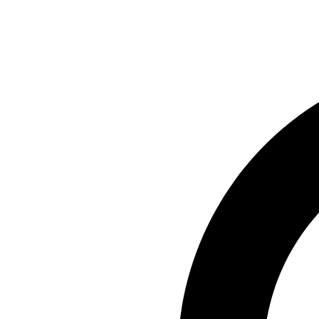
Preskočiť
na
obsah