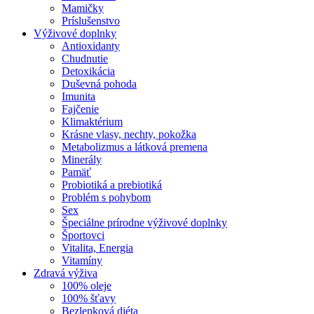
Mamičky
Príslušenstvo
Výživové doplnky
Antioxidanty
Chudnutie
Detoxikácia
Duševná pohoda
Imunita
Fajčenie
Klimaktérium
Krásne vlasy, nechty, pokožka
Metabolizmus a látková premena
Minerály
Pamäť
Probiotiká a prebiotiká
Problém s pohybom
Sex
Špeciálne prírodne výživové doplnky
Športovci
Vitalita, Energia
Vitamíny
Zdravá výživa
100% oleje
100% šťavy
Bezlepková diéta