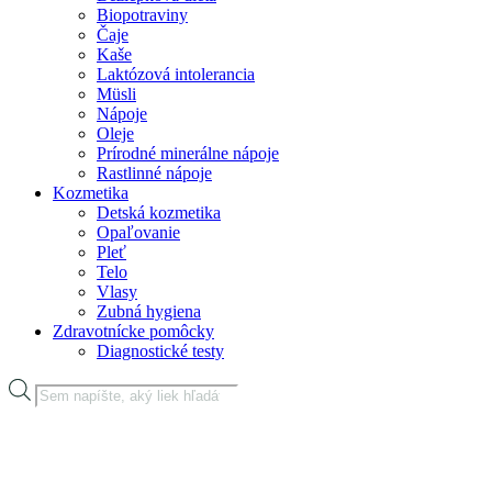
Biopotraviny
Čaje
Kaše
Laktózová intolerancia
Müsli
Nápoje
Oleje
Prírodné minerálne nápoje
Rastlinné nápoje
Kozmetika
Detská kozmetika
Opaľovanie
Pleť
Telo
Vlasy
Zubná hygiena
Zdravotnícke pomôcky
Diagnostické testy
Products
search