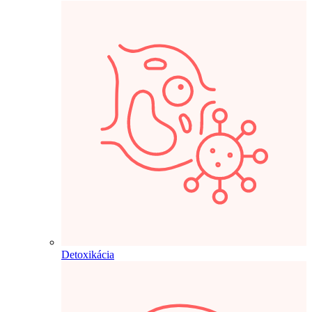
Detoxikácia