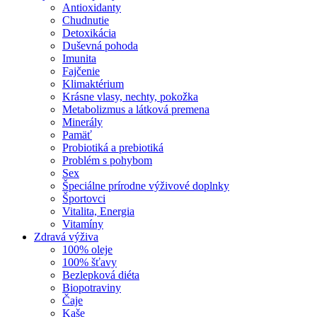
Antioxidanty
Chudnutie
Detoxikácia
Duševná pohoda
Imunita
Fajčenie
Klimaktérium
Krásne vlasy, nechty, pokožka
Metabolizmus a látková premena
Minerály
Pamäť
Probiotiká a prebiotiká
Problém s pohybom
Sex
Špeciálne prírodne výživové doplnky
Športovci
Vitalita, Energia
Vitamíny
Zdravá výživa
100% oleje
100% šťavy
Bezlepková diéta
Biopotraviny
Čaje
Kaše