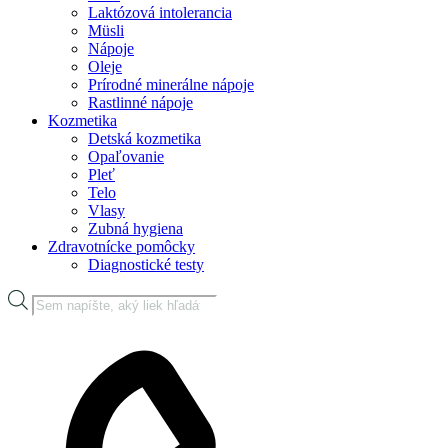
Laktózová intolerancia
Müsli
Nápoje
Oleje
Prírodné minerálne nápoje
Rastlinné nápoje
Kozmetika
Detská kozmetika
Opaľovanie
Pleť
Telo
Vlasy
Zubná hygiena
Zdravotnícke pomôcky
Diagnostické testy
Products
search