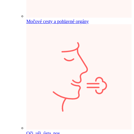
Močové cesty a pohlavné orgány
Oči, uši, ústa, nos