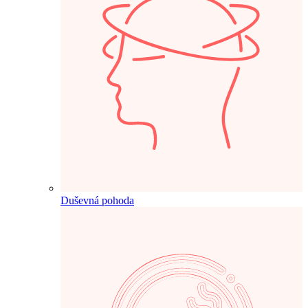
Duševná pohoda