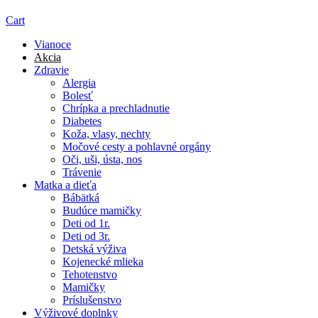
Cart
Vianoce
Akcia
Zdravie
Alergia
Bolesť
Chrípka a prechladnutie
Diabetes
Koža, vlasy, nechty
Močové cesty a pohlavné orgány
Oči, uši, ústa, nos
Trávenie
Matka a dieťa
Bábätká
Budúce mamičky
Deti od 1r.
Deti od 3r.
Detská výživa
Kojenecké mlieka
Tehotenstvo
Mamičky
Príslušenstvo
Výživové doplnky