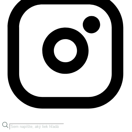
Products
search