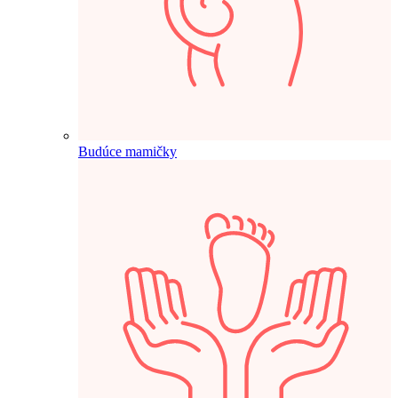
Budúce mamičky