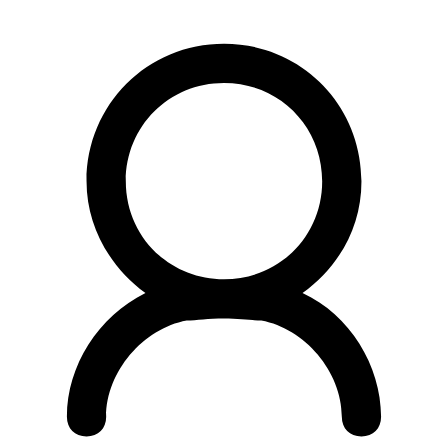
Preskočiť
na
obsah