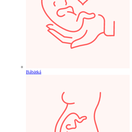
Bábätká