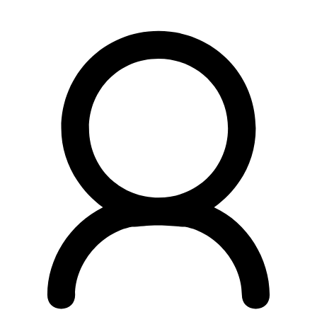
Preskočiť
na
obsah