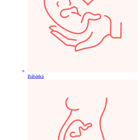
Bábätká