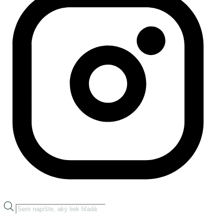
Products
search