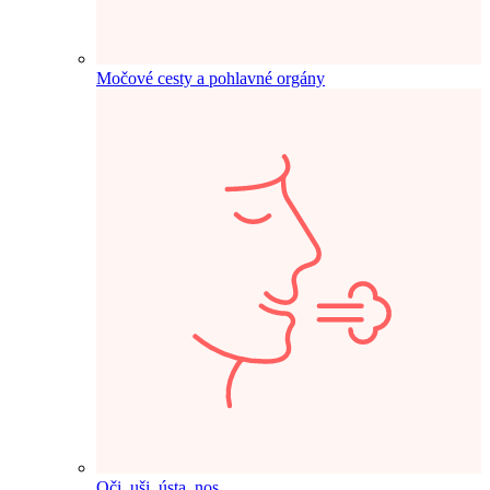
Močové cesty a pohlavné orgány
Oči, uši, ústa, nos