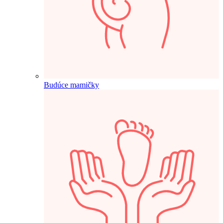
Budúce mamičky