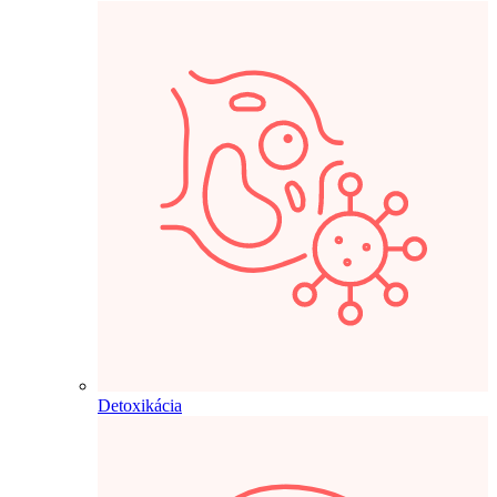
Detoxikácia