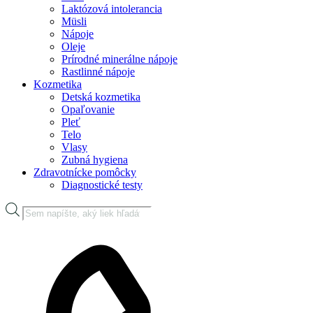
Laktózová intolerancia
Müsli
Nápoje
Oleje
Prírodné minerálne nápoje
Rastlinné nápoje
Kozmetika
Detská kozmetika
Opaľovanie
Pleť
Telo
Vlasy
Zubná hygiena
Zdravotnícke pomôcky
Diagnostické testy
Products
search