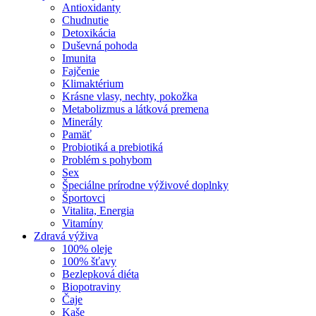
Antioxidanty
Chudnutie
Detoxikácia
Duševná pohoda
Imunita
Fajčenie
Klimaktérium
Krásne vlasy, nechty, pokožka
Metabolizmus a látková premena
Minerály
Pamäť
Probiotiká a prebiotiká
Problém s pohybom
Sex
Špeciálne prírodne výživové doplnky
Športovci
Vitalita, Energia
Vitamíny
Zdravá výživa
100% oleje
100% šťavy
Bezlepková diéta
Biopotraviny
Čaje
Kaše