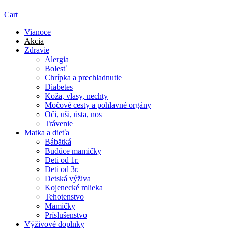
Cart
Vianoce
Akcia
Zdravie
Alergia
Bolesť
Chrípka a prechladnutie
Diabetes
Koža, vlasy, nechty
Močové cesty a pohlavné orgány
Oči, uši, ústa, nos
Trávenie
Matka a dieťa
Bábätká
Budúce mamičky
Deti od 1r.
Deti od 3r.
Detská výživa
Kojenecké mlieka
Tehotenstvo
Mamičky
Príslušenstvo
Výživové doplnky