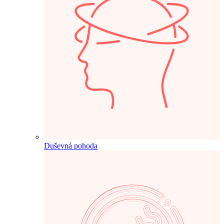
Duševná pohoda