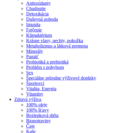
Antioxidanty
Chudnutie
Detoxikácia
Duševná pohoda
Imunita
Fajčenie
Klimaktérium
Krásne vlasy, nechty, pokožka
Metabolizmus a látková premena
Minerály
Pamäť
Probiotiká a prebiotiká
Problém s pohybom
Sex
Špeciálne prírodne výživové doplnky
Športovci
Vitalita, Energia
Vitamíny
Zdravá výživa
100% oleje
100% šťavy
Bezlepková diéta
Biopotraviny
Čaje
Kaše