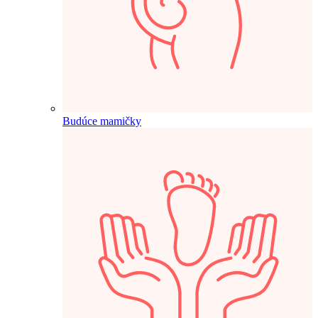
Budúce mamičky