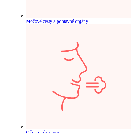
Močové cesty a pohlavné orgány
Oči, uši, ústa, nos