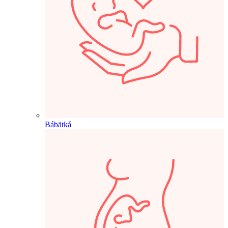
Bábätká