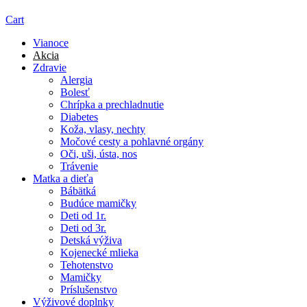
Cart
Vianoce
Akcia
Zdravie
Alergia
Bolesť
Chrípka a prechladnutie
Diabetes
Koža, vlasy, nechty
Močové cesty a pohlavné orgány
Oči, uši, ústa, nos
Trávenie
Matka a dieťa
Bábätká
Budúce mamičky
Deti od 1r.
Deti od 3r.
Detská výživa
Kojenecké mlieka
Tehotenstvo
Mamičky
Príslušenstvo
Výživové doplnky