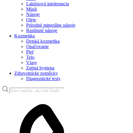
Laktózová intolerancia
Müsli
Nápoje
Oleje
Prírodné minerálne nápoje
Rastlinné nápoje
Kozmetika
Detská kozmetika
Opaľovanie
Pleť
Telo
Vlasy
Zubná hygiena
Zdravotnícke pomôcky
Diagnostické testy
Products
search