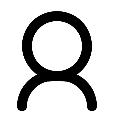
Preskočiť
na
obsah