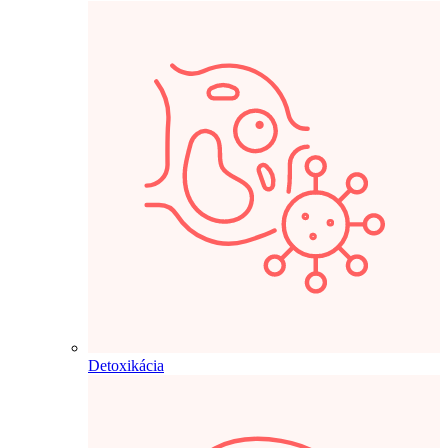
Detoxikácia