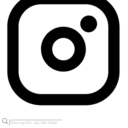
Products
search