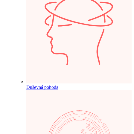
Duševná pohoda