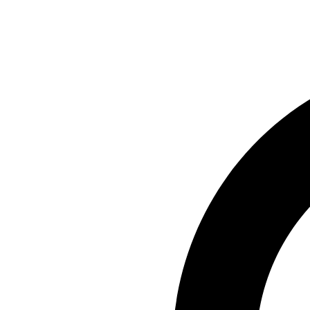
Preskočiť
na
obsah