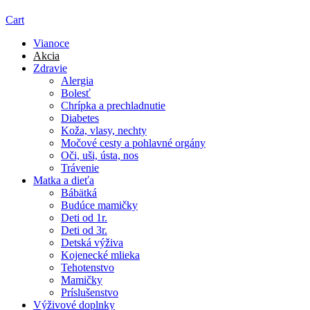
Cart
Vianoce
Akcia
Zdravie
Alergia
Bolesť
Chrípka a prechladnutie
Diabetes
Koža, vlasy, nechty
Močové cesty a pohlavné orgány
Oči, uši, ústa, nos
Trávenie
Matka a dieťa
Bábätká
Budúce mamičky
Deti od 1r.
Deti od 3r.
Detská výživa
Kojenecké mlieka
Tehotenstvo
Mamičky
Príslušenstvo
Výživové doplnky