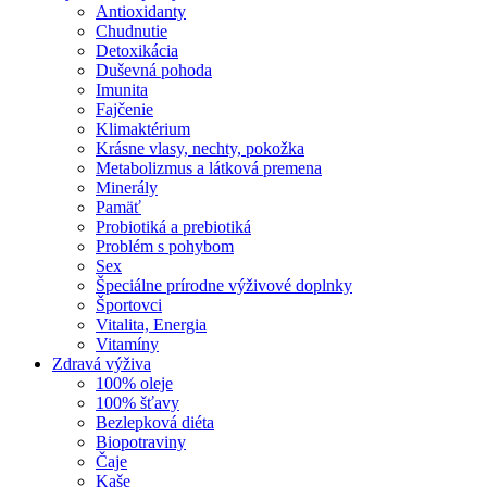
Antioxidanty
Chudnutie
Detoxikácia
Duševná pohoda
Imunita
Fajčenie
Klimaktérium
Krásne vlasy, nechty, pokožka
Metabolizmus a látková premena
Minerály
Pamäť
Probiotiká a prebiotiká
Problém s pohybom
Sex
Špeciálne prírodne výživové doplnky
Športovci
Vitalita, Energia
Vitamíny
Zdravá výživa
100% oleje
100% šťavy
Bezlepková diéta
Biopotraviny
Čaje
Kaše