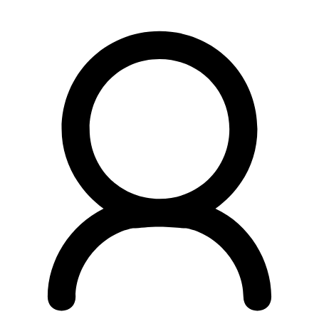
Preskočiť
na
obsah