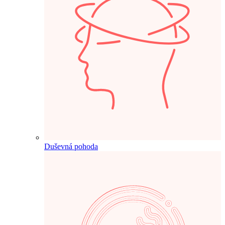
Duševná pohoda