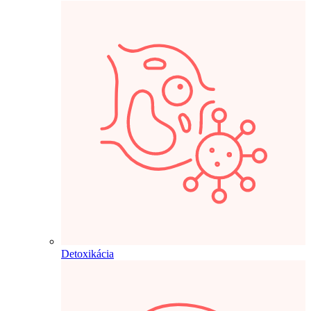
Detoxikácia