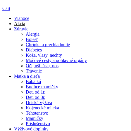
Cart
Vianoce
Akcia
Zdravie
Alergia
Bolesť
Chrípka a prechladnutie
Diabetes
Koža, vlasy, nechty
Močové cesty a pohlavné orgány
Oči, uši, ústa, nos
Trávenie
Matka a dieťa
Bábätká
Budúce mamičky
Deti od 1r.
Deti od 3r.
Detská výživa
Kojenecké mlieka
Tehotenstvo
Mamičky
Príslušenstvo
Výživové doplnky