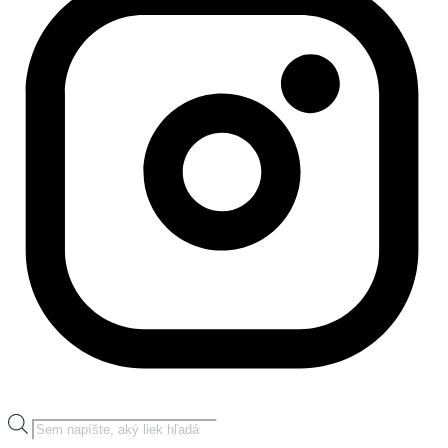
Products
search