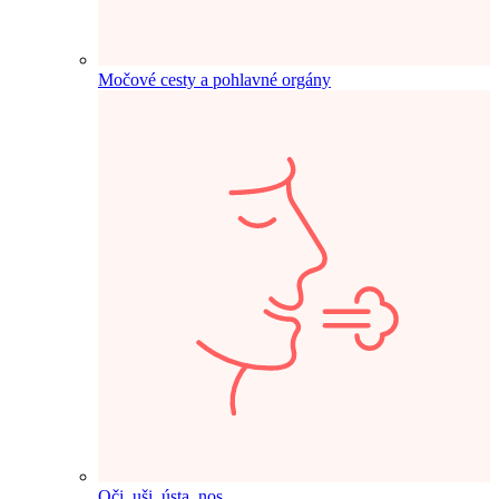
Močové cesty a pohlavné orgány
Oči, uši, ústa, nos