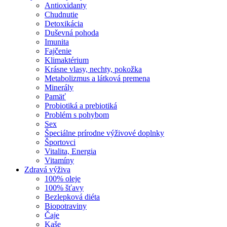
Antioxidanty
Chudnutie
Detoxikácia
Duševná pohoda
Imunita
Fajčenie
Klimaktérium
Krásne vlasy, nechty, pokožka
Metabolizmus a látková premena
Minerály
Pamäť
Probiotiká a prebiotiká
Problém s pohybom
Sex
Špeciálne prírodne výživové doplnky
Športovci
Vitalita, Energia
Vitamíny
Zdravá výživa
100% oleje
100% šťavy
Bezlepková diéta
Biopotraviny
Čaje
Kaše