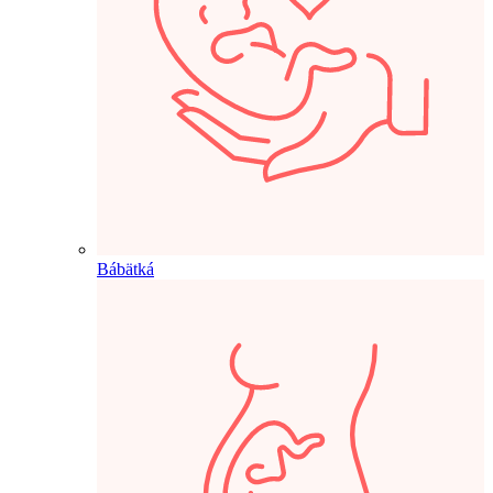
Bábätká