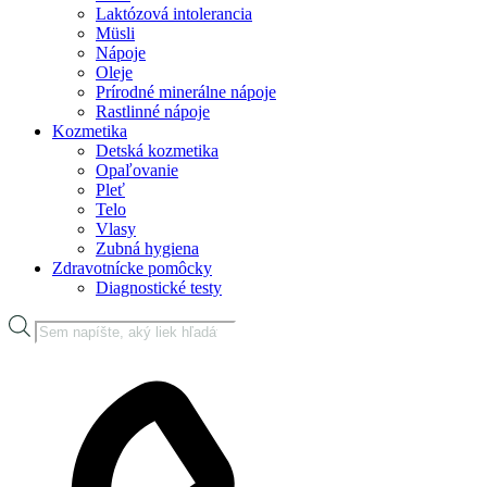
Laktózová intolerancia
Müsli
Nápoje
Oleje
Prírodné minerálne nápoje
Rastlinné nápoje
Kozmetika
Detská kozmetika
Opaľovanie
Pleť
Telo
Vlasy
Zubná hygiena
Zdravotnícke pomôcky
Diagnostické testy
Products
search