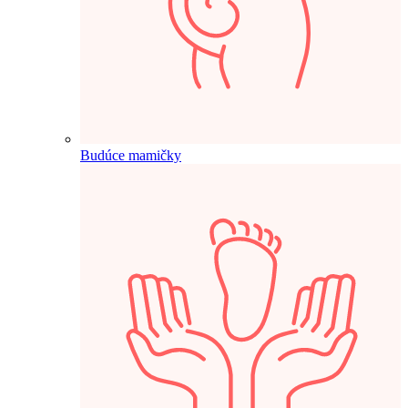
Budúce mamičky