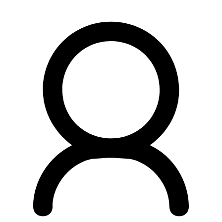
Preskočiť
na
obsah