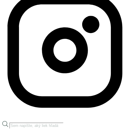
Products
search