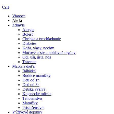
Cart
Vianoce
Akcia
Zdravie
Alergia
Bolesť
Chrípka a prechladnutie
Diabetes
Koža, vlasy, nechty
Močové cesty a pohlavné orgány
Oči, uši, ústa, nos
Trávenie
Matka a dieťa
Bábätká
Budúce mamičky
Deti od 1r.
Deti od 3r.
Detská výživa
Kojenecké mlieka
Tehotenstvo
Mamičky
Príslušenstvo
Výživové doplnky