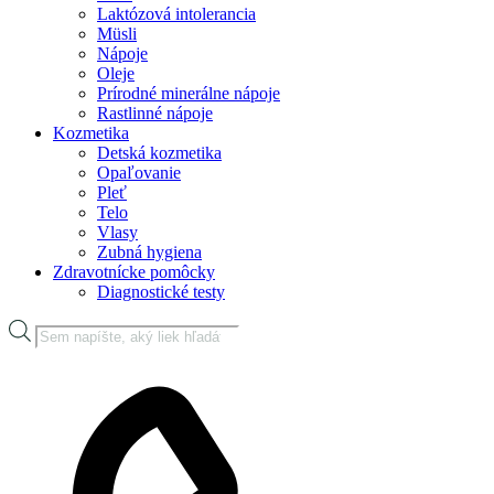
Laktózová intolerancia
Müsli
Nápoje
Oleje
Prírodné minerálne nápoje
Rastlinné nápoje
Kozmetika
Detská kozmetika
Opaľovanie
Pleť
Telo
Vlasy
Zubná hygiena
Zdravotnícke pomôcky
Diagnostické testy
Products
search