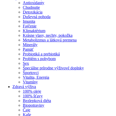
Antioxidanty
Chudnutie
Detoxikácia
Duševná pohoda
Imunita
Fajčenie
Klimaktérium
Krásne vlasy, nechty, pokožka
Metabolizmus a látková premena
Minerály
Pamäť
Probiotiká a prebiotiká
Problém s pohybom
Sex
Špeciálne prírodne výživové doplnky
Športovci
Vitalita, Energia
Vitamíny
Zdravá výživa
100% oleje
100% šťavy
Bezlepková diéta
Biopotraviny
Čaje
Kaše