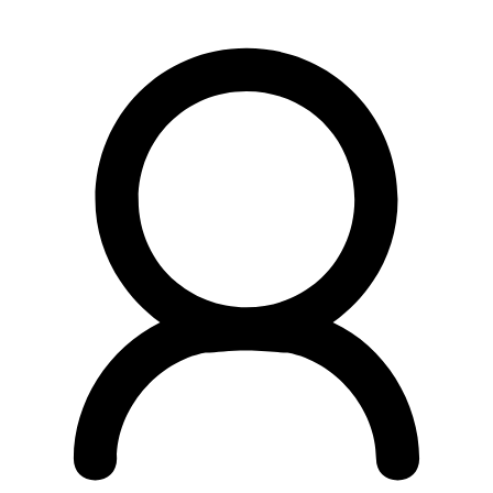
Preskočiť
na
obsah