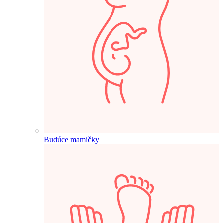
Budúce mamičky