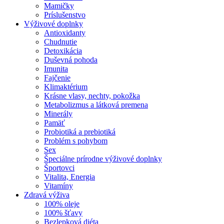
Mamičky
Príslušenstvo
Výživové doplnky
Antioxidanty
Chudnutie
Detoxikácia
Duševná pohoda
Imunita
Fajčenie
Klimaktérium
Krásne vlasy, nechty, pokožka
Metabolizmus a látková premena
Minerály
Pamäť
Probiotiká a prebiotiká
Problém s pohybom
Sex
Špeciálne prírodne výživové doplnky
Športovci
Vitalita, Energia
Vitamíny
Zdravá výživa
100% oleje
100% šťavy
Bezlepková diéta