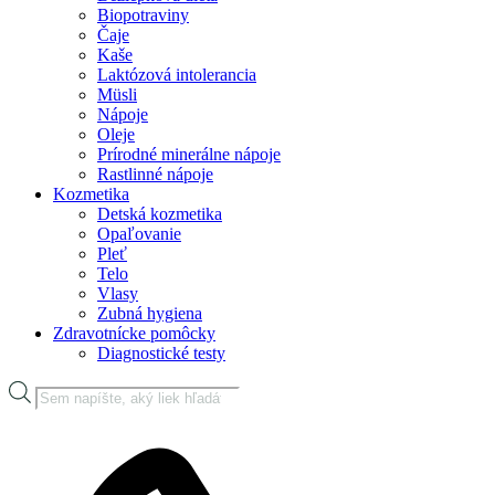
Biopotraviny
Čaje
Kaše
Laktózová intolerancia
Müsli
Nápoje
Oleje
Prírodné minerálne nápoje
Rastlinné nápoje
Kozmetika
Detská kozmetika
Opaľovanie
Pleť
Telo
Vlasy
Zubná hygiena
Zdravotnícke pomôcky
Diagnostické testy
Products
search