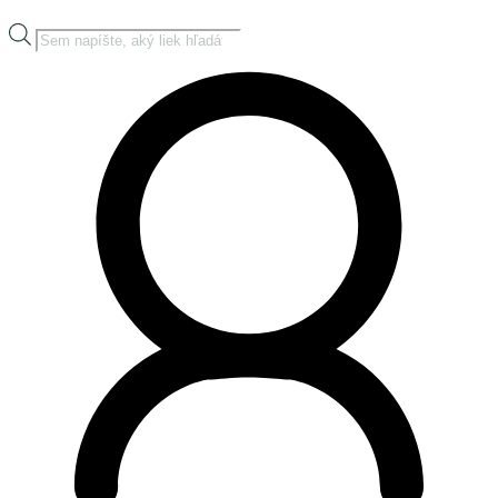
Products
search