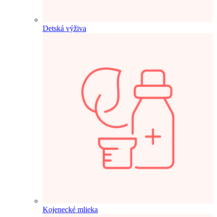
Detská výživa
Kojenecké mlieka