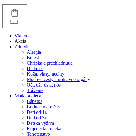
Cart
Vianoce
Akcia
Zdravie
Alergia
Bolesť
Chrípka a prechladnutie
Diabetes
Koža, vlasy, nechty
Močové cesty a pohlavné orgány
Oči, uši, ústa, nos
Trávenie
Matka a dieťa
Bábätká
Budúce mamičky
Deti od 1r.
Deti od 3r.
Detská výživa
Kojenecké mlieka
Tehotenstvo