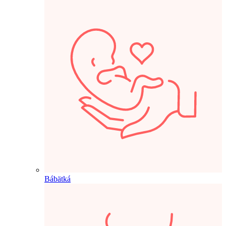
Bábätká