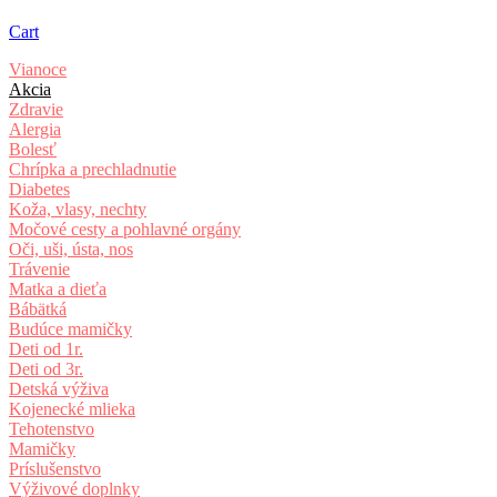
Cart
Vianoce
Akcia
Zdravie
Alergia
Bolesť
Chrípka a prechladnutie
Diabetes
Koža, vlasy, nechty
Močové cesty a pohlavné orgány
Oči, uši, ústa, nos
Trávenie
Matka a dieťa
Bábätká
Budúce mamičky
Deti od 1r.
Deti od 3r.
Detská výživa
Kojenecké mlieka
Tehotenstvo
Mamičky
Príslušenstvo
Výživové doplnky