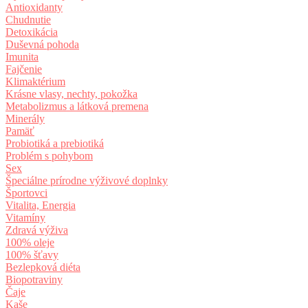
Antioxidanty
Chudnutie
Detoxikácia
Duševná pohoda
Imunita
Fajčenie
Klimaktérium
Krásne vlasy, nechty, pokožka
Metabolizmus a látková premena
Minerály
Pamäť
Probiotiká a prebiotiká
Problém s pohybom
Sex
Špeciálne prírodne výživové doplnky
Športovci
Vitalita, Energia
Vitamíny
Zdravá výživa
100% oleje
100% šťavy
Bezlepková diéta
Biopotraviny
Čaje
Kaše