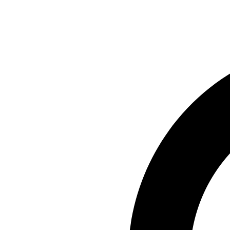
Preskočiť
na
obsah