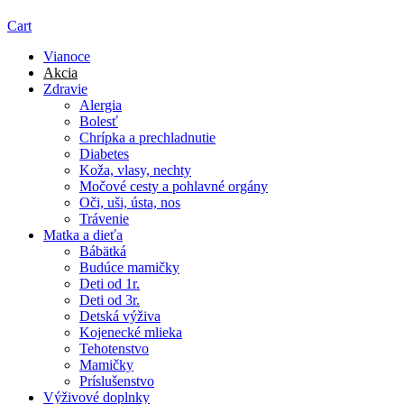
Cart
Vianoce
Akcia
Zdravie
Alergia
Bolesť
Chrípka a prechladnutie
Diabetes
Koža, vlasy, nechty
Močové cesty a pohlavné orgány
Oči, uši, ústa, nos
Trávenie
Matka a dieťa
Bábätká
Budúce mamičky
Deti od 1r.
Deti od 3r.
Detská výživa
Kojenecké mlieka
Tehotenstvo
Mamičky
Príslušenstvo
Výživové doplnky