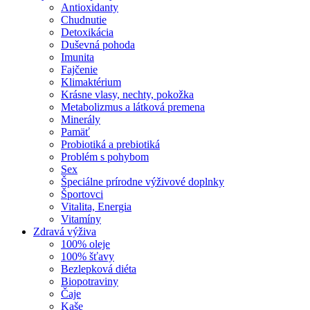
Antioxidanty
Chudnutie
Detoxikácia
Duševná pohoda
Imunita
Fajčenie
Klimaktérium
Krásne vlasy, nechty, pokožka
Metabolizmus a látková premena
Minerály
Pamäť
Probiotiká a prebiotiká
Problém s pohybom
Sex
Špeciálne prírodne výživové doplnky
Športovci
Vitalita, Energia
Vitamíny
Zdravá výživa
100% oleje
100% šťavy
Bezlepková diéta
Biopotraviny
Čaje
Kaše