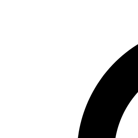
Preskočiť
na
obsah