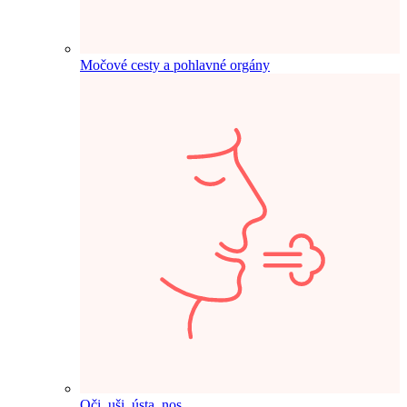
Močové cesty a pohlavné orgány
Oči, uši, ústa, nos