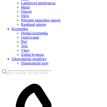
Laktózová intolerancia
Müsli
Nápoje
Oleje
Prírodné minerálne nápoje
Rastlinné nápoje
Kozmetika
Detská kozmetika
Opaľovanie
Pleť
Telo
Vlasy
Zubná hygiena
Zdravotnícke pomôcky
Diagnostické testy
Products
search