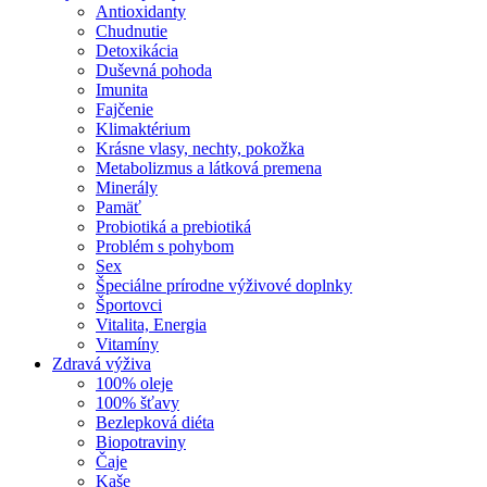
Antioxidanty
Chudnutie
Detoxikácia
Duševná pohoda
Imunita
Fajčenie
Klimaktérium
Krásne vlasy, nechty, pokožka
Metabolizmus a látková premena
Minerály
Pamäť
Probiotiká a prebiotiká
Problém s pohybom
Sex
Špeciálne prírodne výživové doplnky
Športovci
Vitalita, Energia
Vitamíny
Zdravá výživa
100% oleje
100% šťavy
Bezlepková diéta
Biopotraviny
Čaje
Kaše