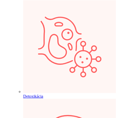
Detoxikácia