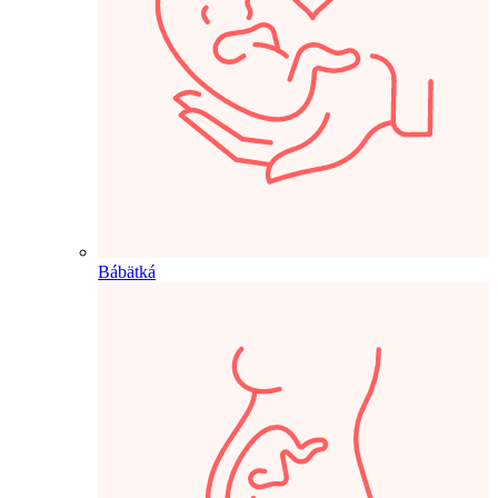
Bábätká