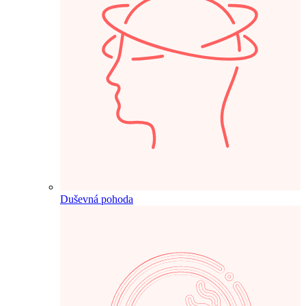
Duševná pohoda