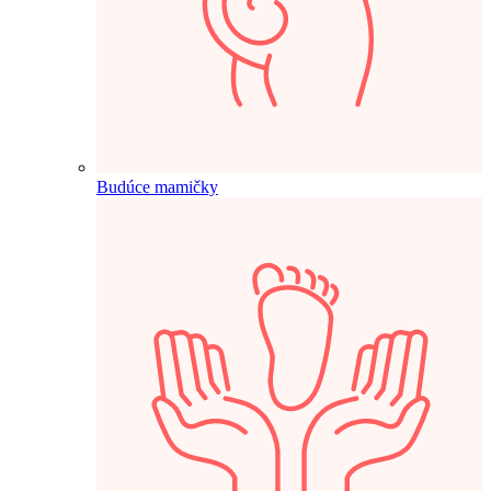
Budúce mamičky