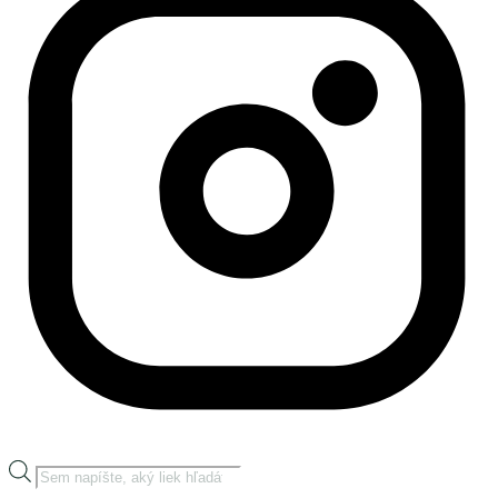
Products
search