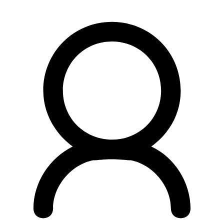
Preskočiť
na
obsah