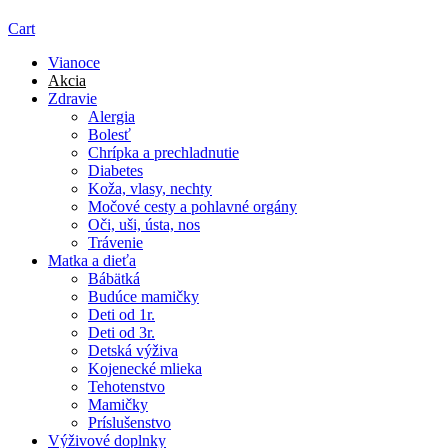
Cart
Vianoce
Akcia
Zdravie
Alergia
Bolesť
Chrípka a prechladnutie
Diabetes
Koža, vlasy, nechty
Močové cesty a pohlavné orgány
Oči, uši, ústa, nos
Trávenie
Matka a dieťa
Bábätká
Budúce mamičky
Deti od 1r.
Deti od 3r.
Detská výživa
Kojenecké mlieka
Tehotenstvo
Mamičky
Príslušenstvo
Výživové doplnky