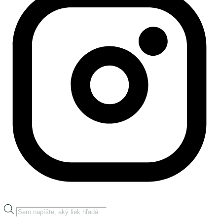
Products
search