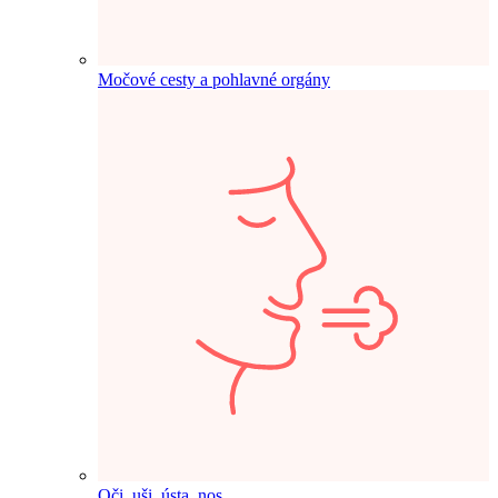
Močové cesty a pohlavné orgány
Oči, uši, ústa, nos