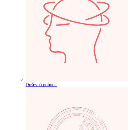
Duševná pohoda