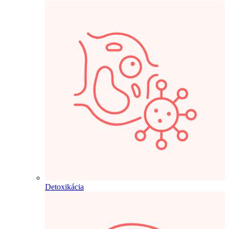
Detoxikácia