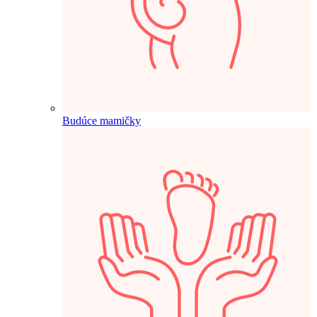
Budúce mamičky