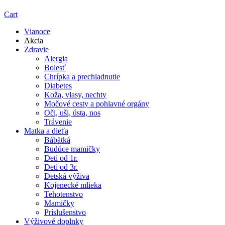
Cart
Vianoce
Akcia
Zdravie
Alergia
Bolesť
Chrípka a prechladnutie
Diabetes
Koža, vlasy, nechty
Močové cesty a pohlavné orgány
Oči, uši, ústa, nos
Trávenie
Matka a dieťa
Bábätká
Budúce mamičky
Deti od 1r.
Deti od 3r.
Detská výživa
Kojenecké mlieka
Tehotenstvo
Mamičky
Príslušenstvo
Výživové doplnky