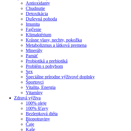
Antioxidanty
Chudnutie
Detoxikácia
Duševná pohoda
Imunita
Fajčenie
Klimaktérium
Krásne vlasy, nechty, pokožka
Metabolizmus a látková premena
Minerály
Pamäť
Probiotiká a prebiotiká
Problém s pohybom
Sex
Špeciálne prírodne výživové doplnky
Športovci
Vitalita, Energia
Vitamíny
Zdravá výživa
100% oleje
100% šťavy
Bezlepková diéta
Biopotraviny
Čaje
Kaše