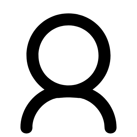
Preskočiť
na
obsah