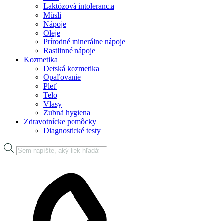
Laktózová intolerancia
Müsli
Nápoje
Oleje
Prírodné minerálne nápoje
Rastlinné nápoje
Kozmetika
Detská kozmetika
Opaľovanie
Pleť
Telo
Vlasy
Zubná hygiena
Zdravotnícke pomôcky
Diagnostické testy
Products
search