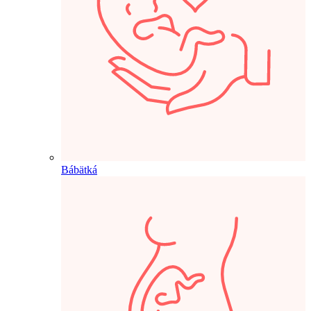
Bábätká