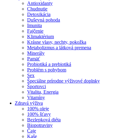
Antioxidanty
Chudnutie
Detoxikácia
Duševná pohoda
Imunita
Fajčenie
Klimaktérium
Krásne vlasy, nechty, pokožka
Metabolizmus a látková premena
Minerály
Pamäť
Probiotiká a prebiotiká
Problém s pohybom
Sex
Špeciálne prírodne výživové doplnky
Športovci
Vitalita, Energia
Vitamíny
Zdravá výživa
100% oleje
100% šťavy
Bezlepková diéta
Biopotraviny
Čaje
Kaše