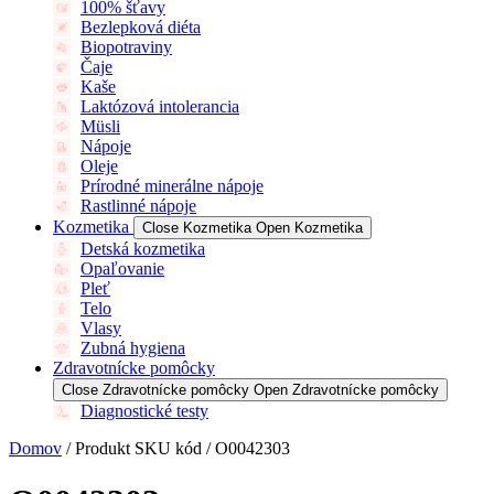
100% šťavy
Bezlepková diéta
Biopotraviny
Čaje
Kaše
Laktózová intolerancia
Müsli
Nápoje
Oleje
Prírodné minerálne nápoje
Rastlinné nápoje
Kozmetika
Close Kozmetika
Open Kozmetika
Detská kozmetika
Opaľovanie
Pleť
Telo
Vlasy
Zubná hygiena
Zdravotnícke pomôcky
Close Zdravotnícke pomôcky
Open Zdravotnícke pomôcky
Diagnostické testy
Domov
/ Produkt SKU kód / O0042303