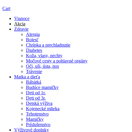
Cart
Vianoce
Akcia
Zdravie
Alergia
Bolesť
Chrípka a prechladnutie
Diabetes
Koža, vlasy, nechty
Močové cesty a pohlavné orgány
Oči, uši, ústa, nos
Trávenie
Matka a dieťa
Bábätká
Budúce mamičky
Deti od 1r.
Deti od 3r.
Detská výživa
Kojenecké mlieka
Tehotenstvo
Mamičky
Príslušenstvo
Výživové doplnky