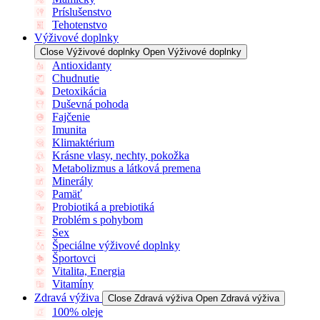
Príslušenstvo
Tehotenstvo
Výživové doplnky
Close Výživové doplnky
Open Výživové doplnky
Antioxidanty
Chudnutie
Detoxikácia
Duševná pohoda
Fajčenie
Imunita
Klimaktérium
Krásne vlasy, nechty, pokožka
Metabolizmus a látková premena
Minerály
Pamäť
Probiotiká a prebiotiká
Problém s pohybom
Sex
Špeciálne výživové doplnky
Športovci
Vitalita, Energia
Vitamíny
Zdravá výživa
Close Zdravá výživa
Open Zdravá výživa
100% oleje