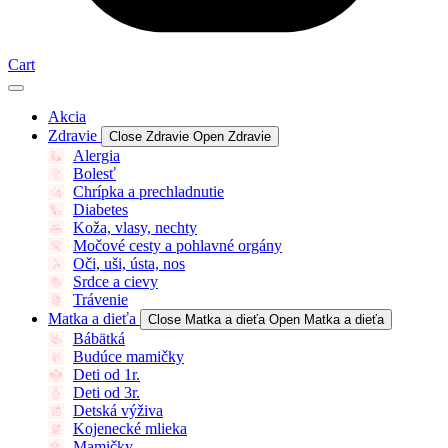
Cart
Akcia
Zdravie
Close Zdravie
Open Zdravie
Alergia
Bolesť
Chrípka a prechladnutie
Diabetes
Koža, vlasy, nechty
Močové cesty a pohlavné orgány
Oči, uši, ústa, nos
Srdce a cievy
Trávenie
Matka a dieťa
Close Matka a dieťa
Open Matka a dieťa
Bábätká
Budúce mamičky
Deti od 1r.
Deti od 3r.
Detská výživa
Kojenecké mlieka
Mamičky