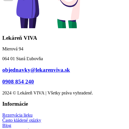
Lekáreň VIVA
Mierová 94
064 01 Stará Ľubovňa
objednavky@lekarenviva.sk
0908 854 240
2024 © Lekáreň VIVA | Všetky práva vyhradené.
Informácie
Rezervácia lieku
Často kládené otázky
Blog