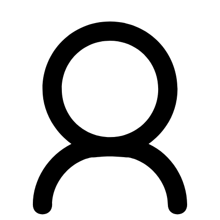
Preskočiť
na
obsah