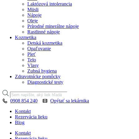
Laktózová intolerancia
Müsli
Nápoje
Oleje
Prírodné minerálne nápoje
Rastlinné nápoje
Kozmetika
Detská kozmetika
Opaľovanie
Pleť
Telo
Vlasy
Zubná hygiena
Zdravotnícke pomôcky
Diagnostické testy
Products
search
0908 854 240
Opýtať sa lekárnika
Kontakt
Rezervácia lieku
Blog
Kontakt
Rezervácia lieku