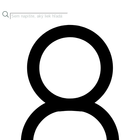
Products
search