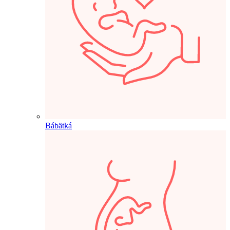
Bábätká