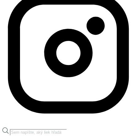
Products
search