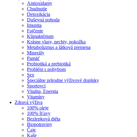
Antioxidanty
Chudnutie
Detoxikácia
Duševná pohoda
Imunita
Fajčenie
Klimaktérium
Krásne vlasy, nechty, pokožka
Metabolizmus a látková premena
Minerály
Pamäť
Probiotiká a prebiotiká
Problém s pohybom
Sex
Špeciálne prírodne výživové doplnky
Športovci
Vitalita, Energia
Vitamíny
Zdravá výživa
100% oleje
100% šťavy
Bezlepková diéta
Biopotraviny
Čaje
Kaše