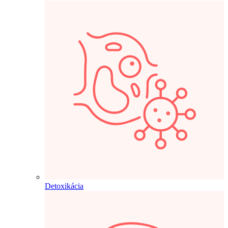
Detoxikácia