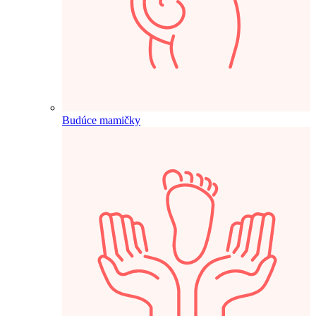
Budúce mamičky