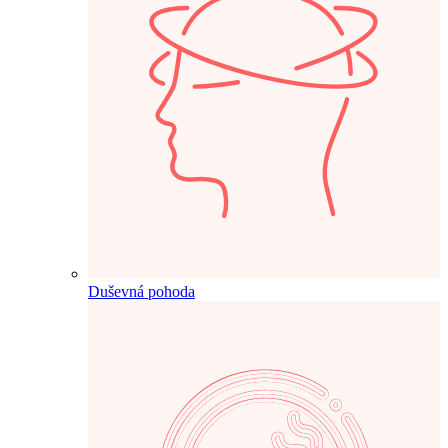
Duševná pohoda