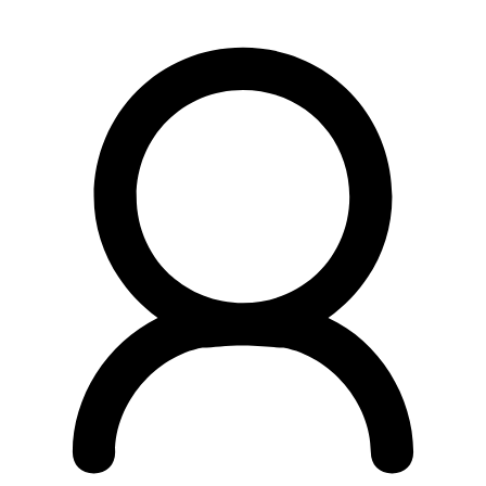
Preskočiť
na
obsah