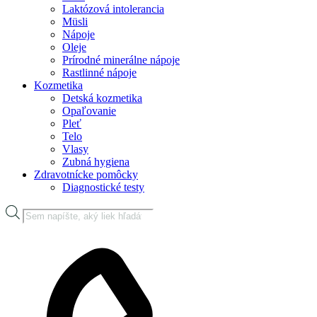
Laktózová intolerancia
Müsli
Nápoje
Oleje
Prírodné minerálne nápoje
Rastlinné nápoje
Kozmetika
Detská kozmetika
Opaľovanie
Pleť
Telo
Vlasy
Zubná hygiena
Zdravotnícke pomôcky
Diagnostické testy
Products
search