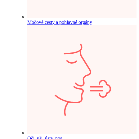
Močové cesty a pohlavné orgány
Oči, uši, ústa, nos