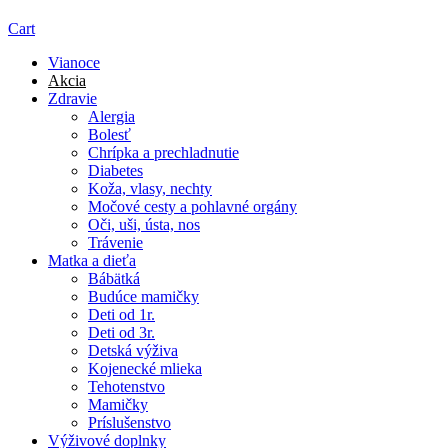
Cart
Vianoce
Akcia
Zdravie
Alergia
Bolesť
Chrípka a prechladnutie
Diabetes
Koža, vlasy, nechty
Močové cesty a pohlavné orgány
Oči, uši, ústa, nos
Trávenie
Matka a dieťa
Bábätká
Budúce mamičky
Deti od 1r.
Deti od 3r.
Detská výživa
Kojenecké mlieka
Tehotenstvo
Mamičky
Príslušenstvo
Výživové doplnky