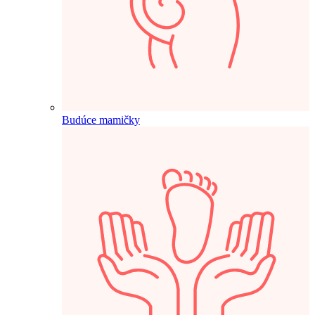
Budúce mamičky