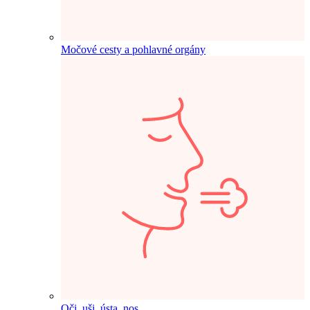
Močové cesty a pohlavné orgány
Oči, uši, ústa, nos