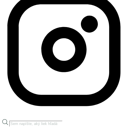
Products
search