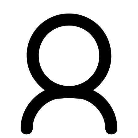
Preskočiť
na
obsah