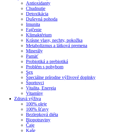
Antioxidanty
Chudnutie
Detoxikácia
Duševná pohoda
Imunita
Fajčenie
Klimaktérium
Krásne vlasy, nechty, pokožka
Metabolizmus a látková premena
Minerály
Pamäť
Probiotiká a prebiotiká
Problém s pohybom
Sex
Špeciálne prírodne výživové doplnky
Športovci
Vitalita, Energia
Vitamíny
Zdravá výživa
100% oleje
100% šťavy
Bezlepková diéta
Biopotraviny
Čaje
Kaše