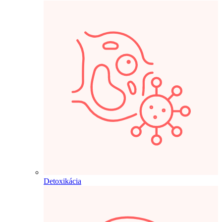
Detoxikácia