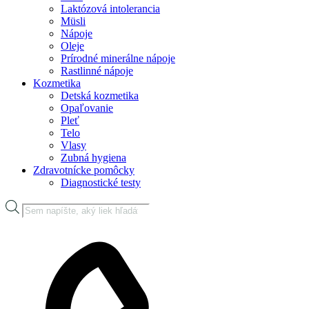
Laktózová intolerancia
Müsli
Nápoje
Oleje
Prírodné minerálne nápoje
Rastlinné nápoje
Kozmetika
Detská kozmetika
Opaľovanie
Pleť
Telo
Vlasy
Zubná hygiena
Zdravotnícke pomôcky
Diagnostické testy
Products
search