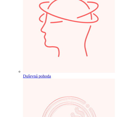
Duševná pohoda