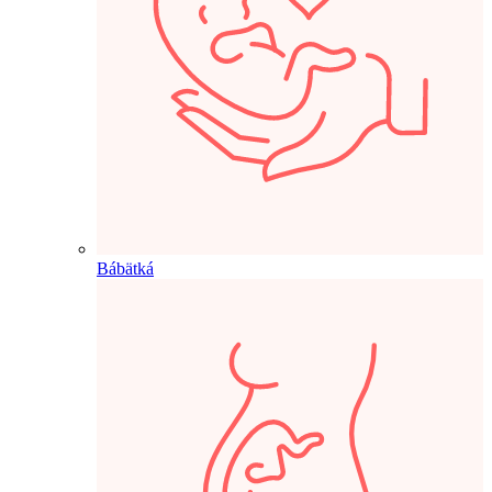
Bábätká