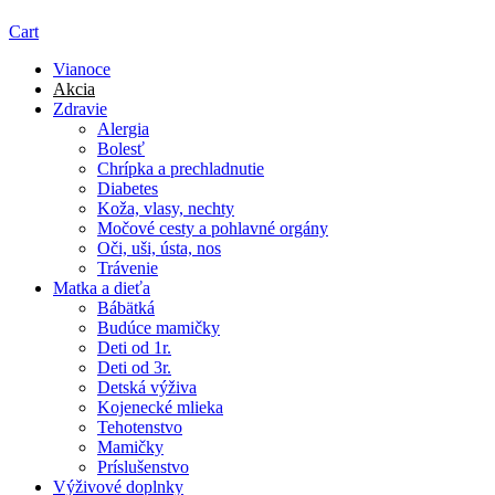
Cart
Vianoce
Akcia
Zdravie
Alergia
Bolesť
Chrípka a prechladnutie
Diabetes
Koža, vlasy, nechty
Močové cesty a pohlavné orgány
Oči, uši, ústa, nos
Trávenie
Matka a dieťa
Bábätká
Budúce mamičky
Deti od 1r.
Deti od 3r.
Detská výživa
Kojenecké mlieka
Tehotenstvo
Mamičky
Príslušenstvo
Výživové doplnky