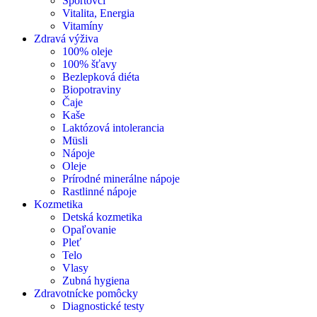
Športovci
Vitalita, Energia
Vitamíny
Zdravá výživa
100% oleje
100% šťavy
Bezlepková diéta
Biopotraviny
Čaje
Kaše
Laktózová intolerancia
Müsli
Nápoje
Oleje
Prírodné minerálne nápoje
Rastlinné nápoje
Kozmetika
Detská kozmetika
Opaľovanie
Pleť
Telo
Vlasy
Zubná hygiena
Zdravotnícke pomôcky
Diagnostické testy