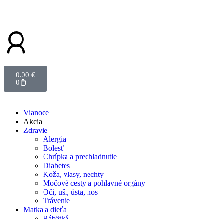
0.00
€
0
Vianoce
Akcia
Zdravie
Alergia
Bolesť
Chrípka a prechladnutie
Diabetes
Koža, vlasy, nechty
Močové cesty a pohlavné orgány
Oči, uši, ústa, nos
Trávenie
Matka a dieťa
Bábätká