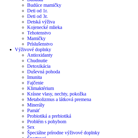
Budúce mamičky
Deti od 1r.
Deti od 3r.
Detská výživa
Kojenecké mlieka
Tehotenstvo
Mamičky
Príslušenstvo
Výživové doplnky
Antioxidanty
Chudnutie
Detoxikácia
Duševná pohoda
Imunita
Fajčenie
Klimaktérium
Krásne vlasy, nechty, pokožka
Metabolizmus a látková premena
Minerály
Pamäť
Probiotiká a prebiotiká
Problém s pohybom
Sex
Špeciálne prírodne výživové doplnky