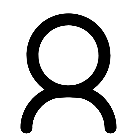
Preskočiť
na
obsah