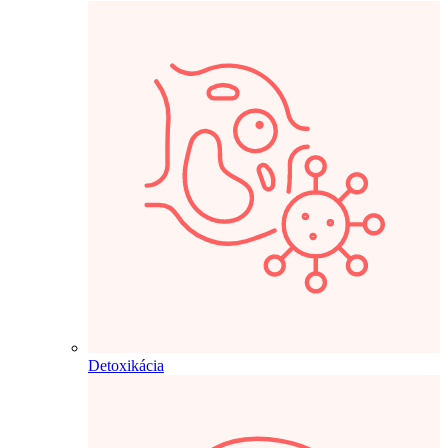
Detoxikácia