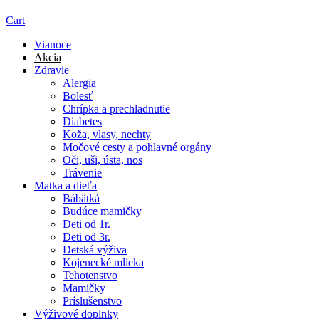
Cart
Vianoce
Akcia
Zdravie
Alergia
Bolesť
Chrípka a prechladnutie
Diabetes
Koža, vlasy, nechty
Močové cesty a pohlavné orgány
Oči, uši, ústa, nos
Trávenie
Matka a dieťa
Bábätká
Budúce mamičky
Deti od 1r.
Deti od 3r.
Detská výživa
Kojenecké mlieka
Tehotenstvo
Mamičky
Príslušenstvo
Výživové doplnky