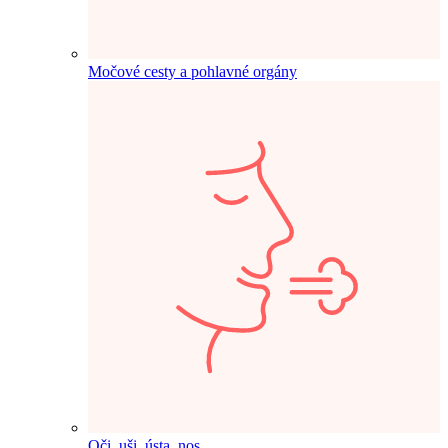
Močové cesty a pohlavné orgány
Oči, uši, ústa, nos