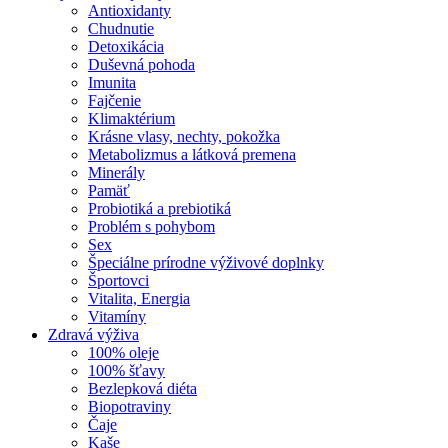
Antioxidanty
Chudnutie
Detoxikácia
Duševná pohoda
Imunita
Fajčenie
Klimaktérium
Krásne vlasy, nechty, pokožka
Metabolizmus a látková premena
Minerály
Pamäť
Probiotiká a prebiotiká
Problém s pohybom
Sex
Špeciálne prírodne výživové doplnky
Športovci
Vitalita, Energia
Vitamíny
Zdravá výživa
100% oleje
100% šťavy
Bezlepková diéta
Biopotraviny
Čaje
Kaše