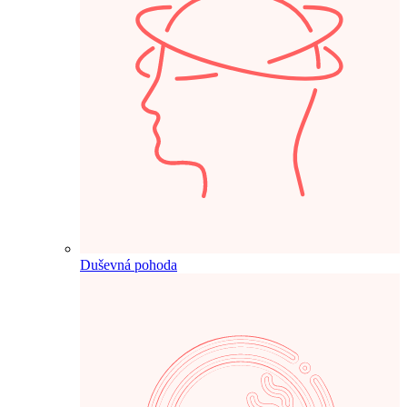
Duševná pohoda