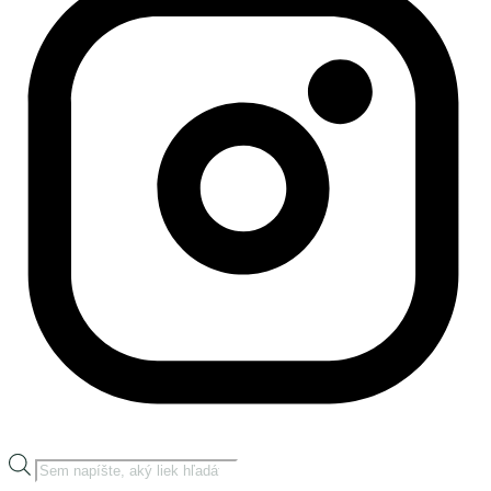
Products
search