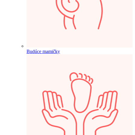
Budúce mamičky