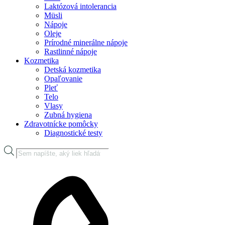
Laktózová intolerancia
Müsli
Nápoje
Oleje
Prírodné minerálne nápoje
Rastlinné nápoje
Kozmetika
Detská kozmetika
Opaľovanie
Pleť
Telo
Vlasy
Zubná hygiena
Zdravotnícke pomôcky
Diagnostické testy
Products
search