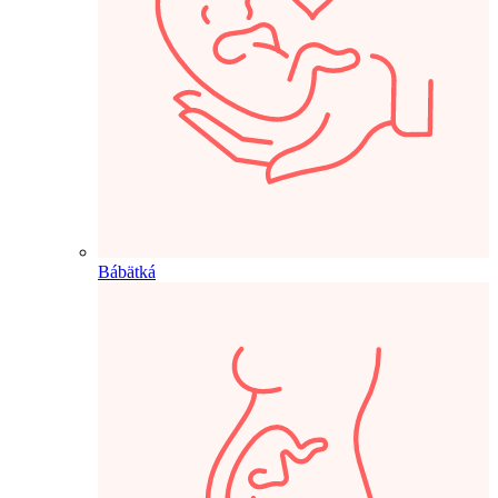
Bábätká