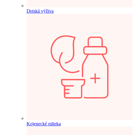
Detská výživa
Kojenecké mlieka