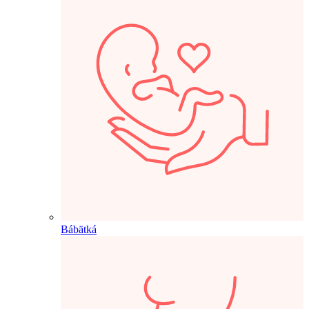
Bábätká