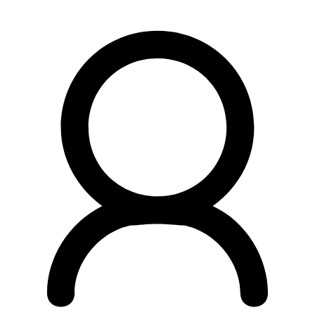
Preskočiť
na
obsah