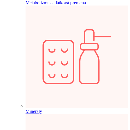
Metabolizmus a látková premena
Minerály