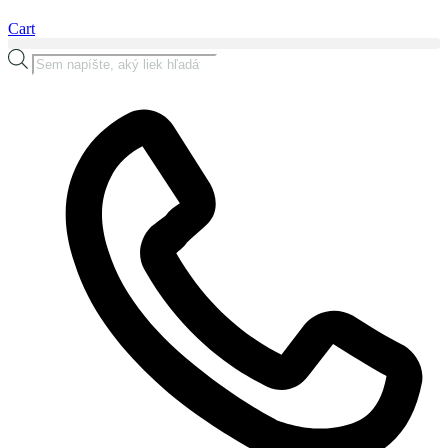
Cart
Products
search