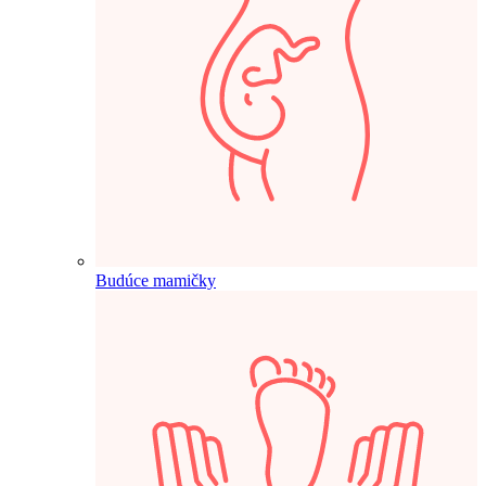
Budúce mamičky