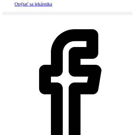
Opýtať sa lekárnika