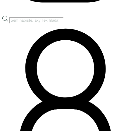
Products
search