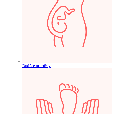
Budúce mamičky