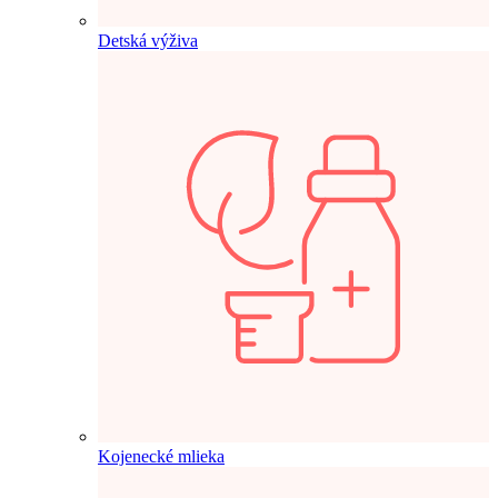
Detská výživa
Kojenecké mlieka