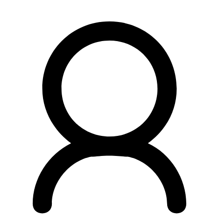
Preskočiť
na
obsah