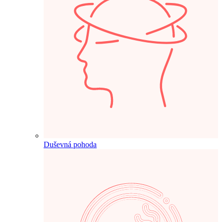
Duševná pohoda