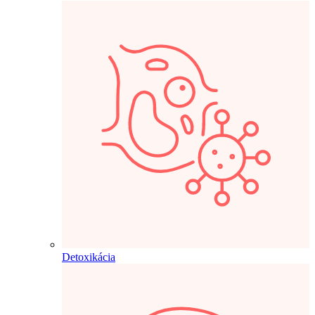
Detoxikácia