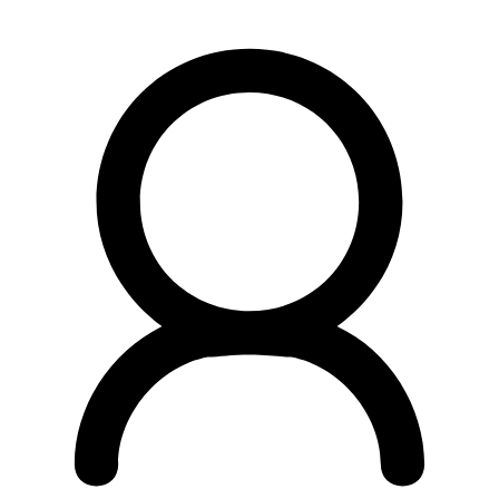
Preskočiť
na
obsah