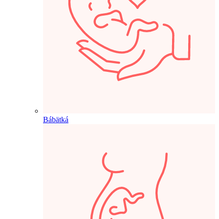
Bábätká