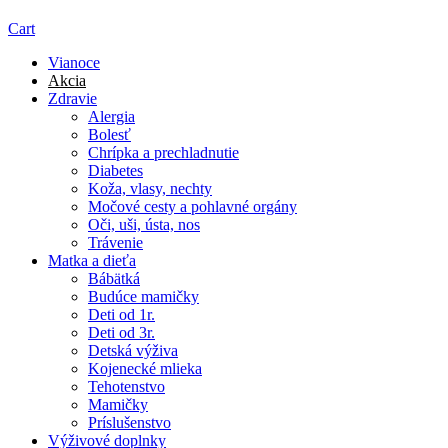
Cart
Vianoce
Akcia
Zdravie
Alergia
Bolesť
Chrípka a prechladnutie
Diabetes
Koža, vlasy, nechty
Močové cesty a pohlavné orgány
Oči, uši, ústa, nos
Trávenie
Matka a dieťa
Bábätká
Budúce mamičky
Deti od 1r.
Deti od 3r.
Detská výživa
Kojenecké mlieka
Tehotenstvo
Mamičky
Príslušenstvo
Výživové doplnky