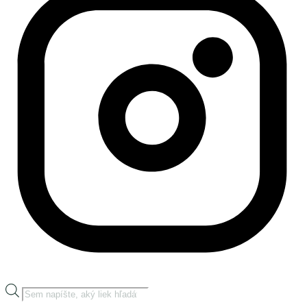
Products
search