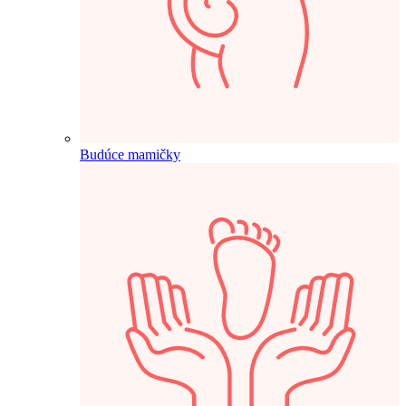
Budúce mamičky