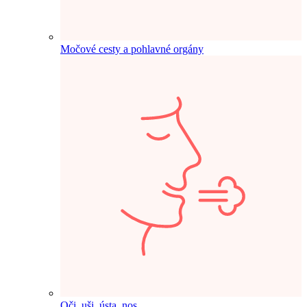
Močové cesty a pohlavné orgány
Oči, uši, ústa, nos