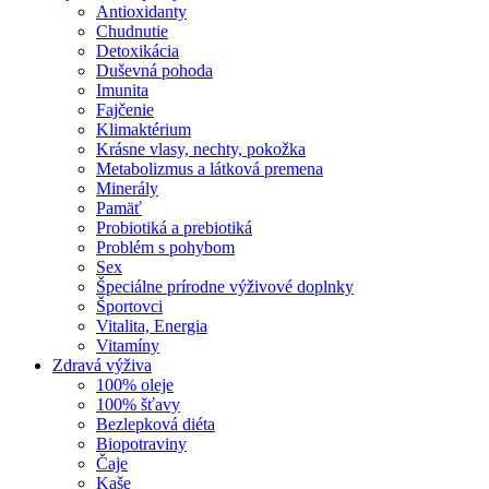
Antioxidanty
Chudnutie
Detoxikácia
Duševná pohoda
Imunita
Fajčenie
Klimaktérium
Krásne vlasy, nechty, pokožka
Metabolizmus a látková premena
Minerály
Pamäť
Probiotiká a prebiotiká
Problém s pohybom
Sex
Špeciálne prírodne výživové doplnky
Športovci
Vitalita, Energia
Vitamíny
Zdravá výživa
100% oleje
100% šťavy
Bezlepková diéta
Biopotraviny
Čaje
Kaše