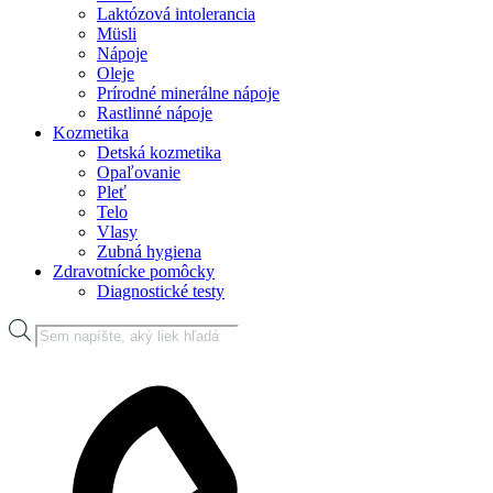
Laktózová intolerancia
Müsli
Nápoje
Oleje
Prírodné minerálne nápoje
Rastlinné nápoje
Kozmetika
Detská kozmetika
Opaľovanie
Pleť
Telo
Vlasy
Zubná hygiena
Zdravotnícke pomôcky
Diagnostické testy
Products
search