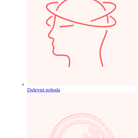
Duševná pohoda