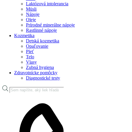
Laktózová intolerancia
Müsli
Nápoje
Oleje
Prírodné minerálne nápoje
Rastlinné nápoje
Kozmetika
Detská kozmetika
Opaľovanie
Pleť
Telo
Vlasy
Zubná hygiena
Zdravotnícke pomôcky
Diagnostické testy
Products
search