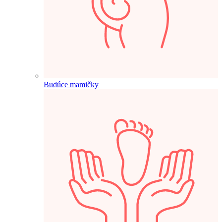
Budúce mamičky