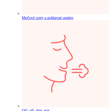
Močové cesty a pohlavné orgány
Oči, uši, ústa, nos