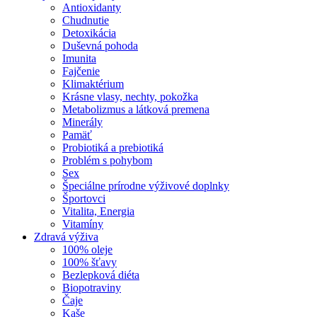
Antioxidanty
Chudnutie
Detoxikácia
Duševná pohoda
Imunita
Fajčenie
Klimaktérium
Krásne vlasy, nechty, pokožka
Metabolizmus a látková premena
Minerály
Pamäť
Probiotiká a prebiotiká
Problém s pohybom
Sex
Špeciálne prírodne výživové doplnky
Športovci
Vitalita, Energia
Vitamíny
Zdravá výživa
100% oleje
100% šťavy
Bezlepková diéta
Biopotraviny
Čaje
Kaše