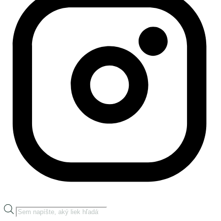
Products
search