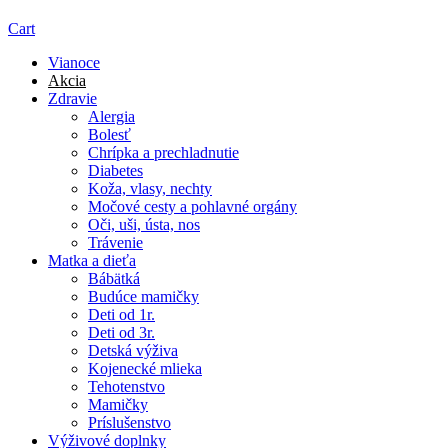
Cart
Vianoce
Akcia
Zdravie
Alergia
Bolesť
Chrípka a prechladnutie
Diabetes
Koža, vlasy, nechty
Močové cesty a pohlavné orgány
Oči, uši, ústa, nos
Trávenie
Matka a dieťa
Bábätká
Budúce mamičky
Deti od 1r.
Deti od 3r.
Detská výživa
Kojenecké mlieka
Tehotenstvo
Mamičky
Príslušenstvo
Výživové doplnky