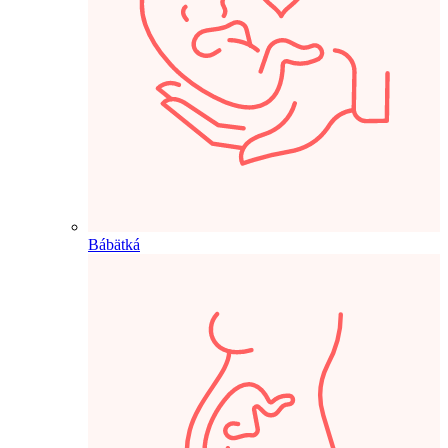
Bábätká