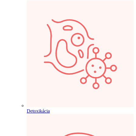
Detoxikácia