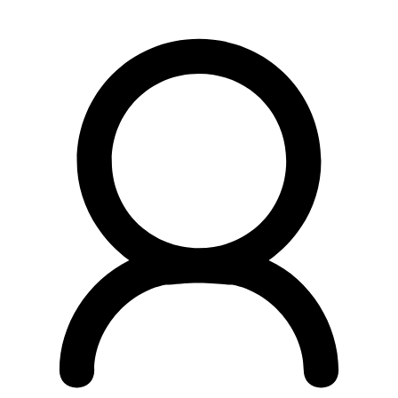
Preskočiť
na
obsah