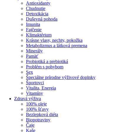
Antioxidanty
Chudnutie
Detoxikácia
Duševná pohoda
Imunita
Fajčenie
Klimaktérium
Krásne vlasy, nechty, pokožka
Metabolizmus a látková premena
Minerály
Pamäť
Probiotiká a prebiotiká
Problém s pohybom
Sex
Špeciálne prírodne výživové doplnky
Športovci
Vitalita, Energia
Vitamíny
Zdravá výživa
100% oleje
100% šťavy
Bezlepková diéta
Biopotraviny
Čaje
Kaše