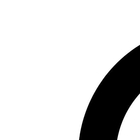
Preskočiť
na
obsah