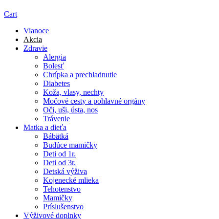
Cart
Vianoce
Akcia
Zdravie
Alergia
Bolesť
Chrípka a prechladnutie
Diabetes
Koža, vlasy, nechty
Močové cesty a pohlavné orgány
Oči, uši, ústa, nos
Trávenie
Matka a dieťa
Bábätká
Budúce mamičky
Deti od 1r.
Deti od 3r.
Detská výživa
Kojenecké mlieka
Tehotenstvo
Mamičky
Príslušenstvo
Výživové doplnky