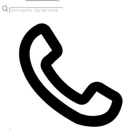
Products
search