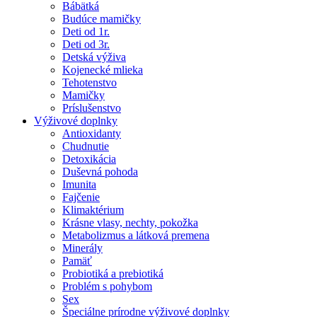
Bábätká
Budúce mamičky
Deti od 1r.
Deti od 3r.
Detská výživa
Kojenecké mlieka
Tehotenstvo
Mamičky
Príslušenstvo
Výživové doplnky
Antioxidanty
Chudnutie
Detoxikácia
Duševná pohoda
Imunita
Fajčenie
Klimaktérium
Krásne vlasy, nechty, pokožka
Metabolizmus a látková premena
Minerály
Pamäť
Probiotiká a prebiotiká
Problém s pohybom
Sex
Špeciálne prírodne výživové doplnky