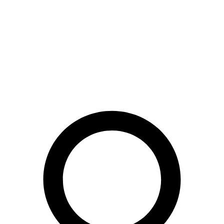
Preskočiť
na
obsah