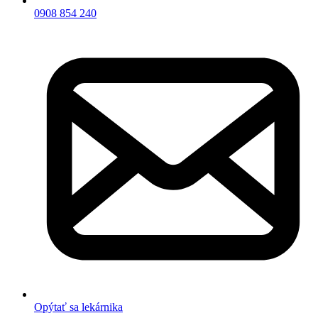
0908 854 240
Opýtať sa lekárnika