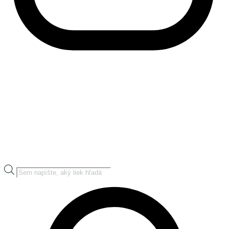
Products
search