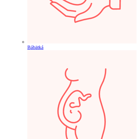
Bábätká