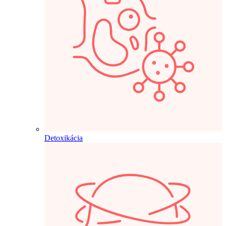
Detoxikácia