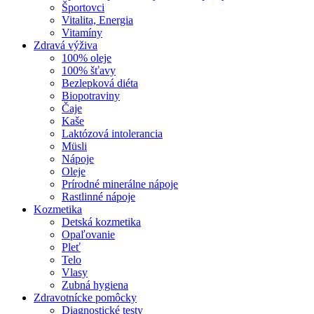
Športovci
Vitalita, Energia
Vitamíny
Zdravá výživa
100% oleje
100% šťavy
Bezlepková diéta
Biopotraviny
Čaje
Kaše
Laktózová intolerancia
Müsli
Nápoje
Oleje
Prírodné minerálne nápoje
Rastlinné nápoje
Kozmetika
Detská kozmetika
Opaľovanie
Pleť
Telo
Vlasy
Zubná hygiena
Zdravotnícke pomôcky
Diagnostické testy