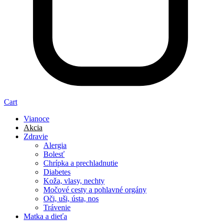
Cart
Vianoce
Akcia
Zdravie
Alergia
Bolesť
Chrípka a prechladnutie
Diabetes
Koža, vlasy, nechty
Močové cesty a pohlavné orgány
Oči, uši, ústa, nos
Trávenie
Matka a dieťa