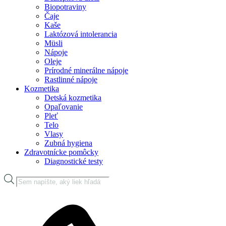
Biopotraviny
Čaje
Kaše
Laktózová intolerancia
Müsli
Nápoje
Oleje
Prírodné minerálne nápoje
Rastlinné nápoje
Kozmetika
Detská kozmetika
Opaľovanie
Pleť
Telo
Vlasy
Zubná hygiena
Zdravotnícke pomôcky
Diagnostické testy
Products
search