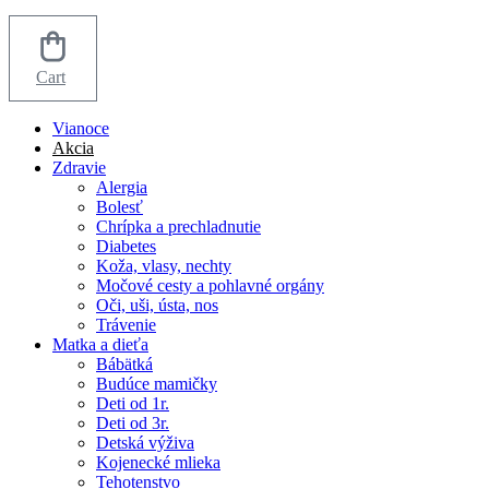
Cart
Vianoce
Akcia
Zdravie
Alergia
Bolesť
Chrípka a prechladnutie
Diabetes
Koža, vlasy, nechty
Močové cesty a pohlavné orgány
Oči, uši, ústa, nos
Trávenie
Matka a dieťa
Bábätká
Budúce mamičky
Deti od 1r.
Deti od 3r.
Detská výživa
Kojenecké mlieka
Tehotenstvo