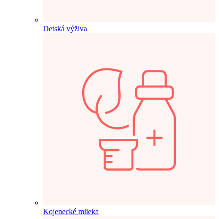
Detská výživa
Kojenecké mlieka