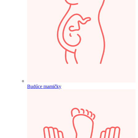
Budúce mamičky