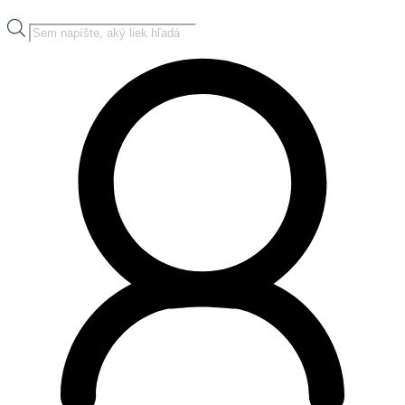
Products
search