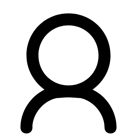
Preskočiť
na
obsah