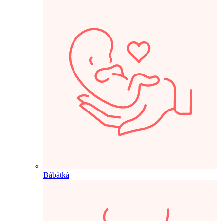
Bábätká