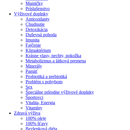
Mamičky
Príslušenstvo
Výživové doplnky
Antioxidanty
Chudnutie
Detoxikácia
Duševná pohoda
Imunita
Fajčenie
Klimaktérium
Krásne vlasy, nechty, pokožka
Metabolizmus a látková premena
Minerály
Pamäť
Probiotiká a prebiotiká
Problém s pohybom
Sex
Špeciálne prírodne výživové doplnky
Športovci
Vitalita, Energia
Vitamíny
Zdravá výživa
100% oleje
100% šťavy
Bezlepková diéta