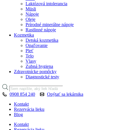
Laktózová intolerancia
Müsli
Nápoje
Oleje
Prírodné minerálne nápoje
Rastlinné nápoje
Kozmetika
Detská kozmetika
Opaľovanie
Pleť
Telo
Vlasy
Zubná hygiena
Zdravotnícke pomôcky
Diagnostické testy
Products
search
0908 854 240
Opýtať sa lekárnika
Kontakt
Rezervácia lieku
Blog
Kontakt
Rezervácia lieku