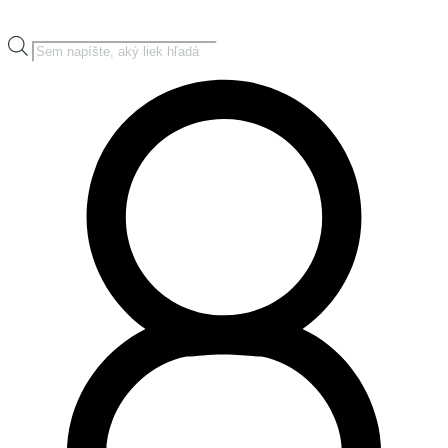
Products
search