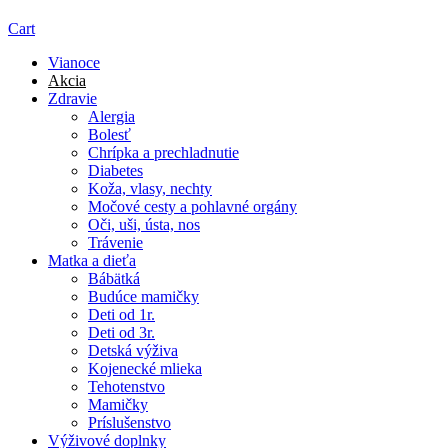
Cart
Vianoce
Akcia
Zdravie
Alergia
Bolesť
Chrípka a prechladnutie
Diabetes
Koža, vlasy, nechty
Močové cesty a pohlavné orgány
Oči, uši, ústa, nos
Trávenie
Matka a dieťa
Bábätká
Budúce mamičky
Deti od 1r.
Deti od 3r.
Detská výživa
Kojenecké mlieka
Tehotenstvo
Mamičky
Príslušenstvo
Výživové doplnky