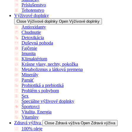
Príslušenstvo
Tehotenstvo
Výživové doplnky
Close Výživové doplnky
Open Výživové doplnky
Antioxidanty
Chudnutie
Detoxikácia
Duševná pohoda
Fajčenie
Imunita
Klimaktérium
Krásne vlasy, nechty, pokožka
Metabolizmus a látková premena
Minerály
Pamäť
Probiotiká a prebiotiká
Problém s pohybom
Sex
Špeciálne výživové doplnky
Športovci
Vitalita, Energia
Vitamíny
Zdravá výživa
Close Zdravá výživa
Open Zdravá výživa
100% oleje