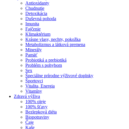
Antioxidanty
Chudnutie
Detoxikácia
Duševná pohoda
Imunita
Fajčenie
Klimaktérium
Krásne vlasy, nechty, pokožka
Metabolizmus a látková premena
Minerály
Pamäť
Probiotiká a prebiotiká
Problém s pohybom
Sex
Špeciálne prírodne výživové doplnky
Športovci
Vitalita, Energia
Vitamíny
Zdravá výživa
100% oleje
100% šťavy
Bezlepková diéta
Biopotraviny
Čaje
Kaše