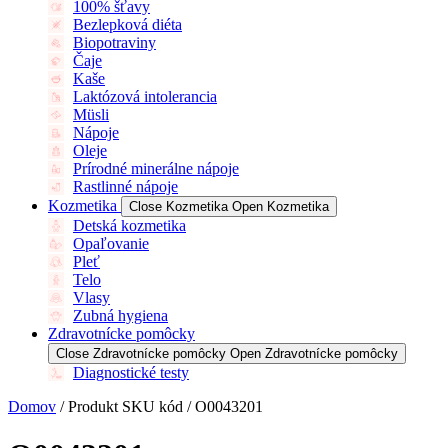
100% šťavy
Bezlepková diéta
Biopotraviny
Čaje
Kaše
Laktózová intolerancia
Müsli
Nápoje
Oleje
Prírodné minerálne nápoje
Rastlinné nápoje
Kozmetika
Close Kozmetika
Open Kozmetika
Detská kozmetika
Opaľovanie
Pleť
Telo
Vlasy
Zubná hygiena
Zdravotnícke pomôcky
Close Zdravotnícke pomôcky
Open Zdravotnícke pomôcky
Diagnostické testy
Domov
/ Produkt SKU kód / O0043201