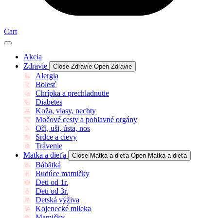
Cart
Akcia
Zdravie
Close Zdravie
Open Zdravie
Alergia
Bolesť
Chrípka a prechladnutie
Diabetes
Koža, vlasy, nechty
Močové cesty a pohlavné orgány
Oči, uši, ústa, nos
Srdce a cievy
Trávenie
Matka a dieťa
Close Matka a dieťa
Open Matka a dieťa
Bábätká
Budúce mamičky
Deti od 1r.
Deti od 3r.
Detská výživa
Kojenecké mlieka
Mamičky