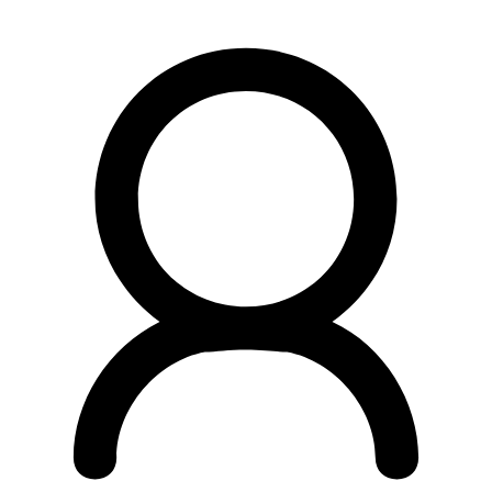
Preskočiť
na
obsah