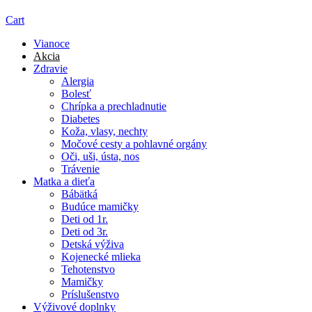
Cart
Vianoce
Akcia
Zdravie
Alergia
Bolesť
Chrípka a prechladnutie
Diabetes
Koža, vlasy, nechty
Močové cesty a pohlavné orgány
Oči, uši, ústa, nos
Trávenie
Matka a dieťa
Bábätká
Budúce mamičky
Deti od 1r.
Deti od 3r.
Detská výživa
Kojenecké mlieka
Tehotenstvo
Mamičky
Príslušenstvo
Výživové doplnky