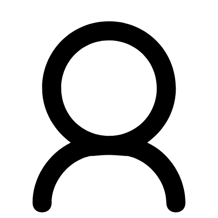
Preskočiť
na
obsah