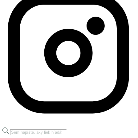
Products
search