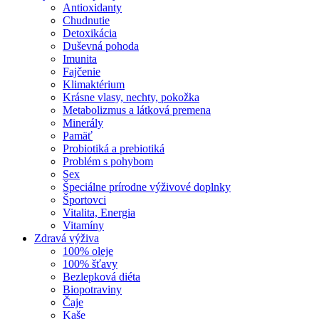
Antioxidanty
Chudnutie
Detoxikácia
Duševná pohoda
Imunita
Fajčenie
Klimaktérium
Krásne vlasy, nechty, pokožka
Metabolizmus a látková premena
Minerály
Pamäť
Probiotiká a prebiotiká
Problém s pohybom
Sex
Špeciálne prírodne výživové doplnky
Športovci
Vitalita, Energia
Vitamíny
Zdravá výživa
100% oleje
100% šťavy
Bezlepková diéta
Biopotraviny
Čaje
Kaše