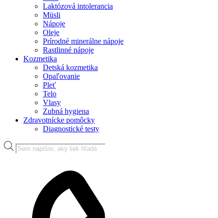
Laktózová intolerancia
Müsli
Nápoje
Oleje
Prírodné minerálne nápoje
Rastlinné nápoje
Kozmetika
Detská kozmetika
Opaľovanie
Pleť
Telo
Vlasy
Zubná hygiena
Zdravotnícke pomôcky
Diagnostické testy
Products
search