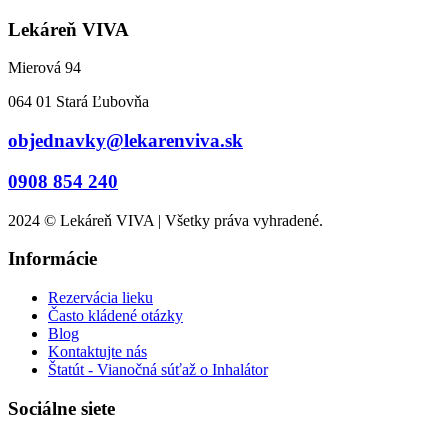
Lekáreň VIVA
Mierová 94
064 01 Stará Ľubovňa
objednavky@lekarenviva.sk
0908 854 240
2024 © Lekáreň VIVA | Všetky práva vyhradené.
Informácie
Rezervácia lieku
Často kládené otázky
Blog
Kontaktujte nás
Štatút - Vianočná súťaž o Inhalátor
Sociálne siete