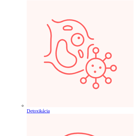
Detoxikácia