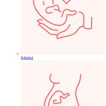
Bábätká