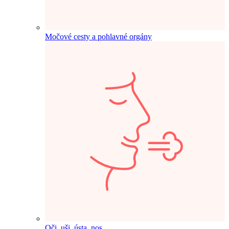
Močové cesty a pohlavné orgány
Oči, uši, ústa, nos