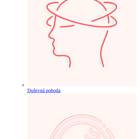
Duševná pohoda