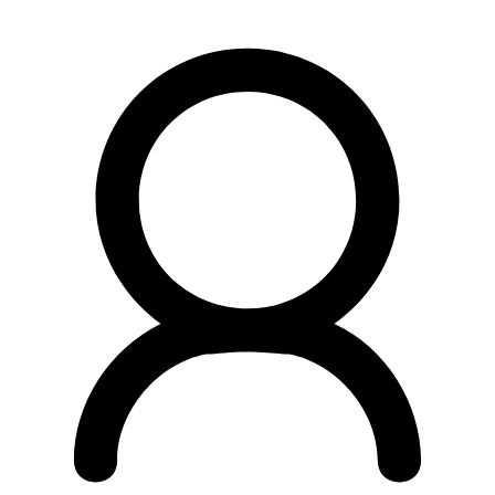
Preskočiť
na
obsah