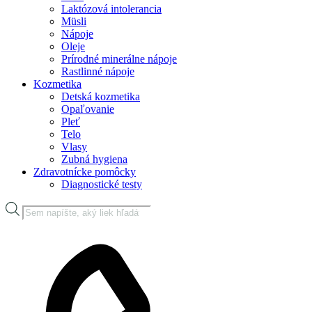
Laktózová intolerancia
Müsli
Nápoje
Oleje
Prírodné minerálne nápoje
Rastlinné nápoje
Kozmetika
Detská kozmetika
Opaľovanie
Pleť
Telo
Vlasy
Zubná hygiena
Zdravotnícke pomôcky
Diagnostické testy
Products
search