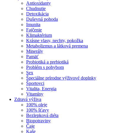
Antioxidanty
Chudnutie
Detoxikácia
Duševná pohoda
Imunita
Fajčenie
Klimaktérium
Krásne vlasy, nechty, pokožka
Metabolizmus a látková premena
Minerály
Pamäť
Probiotiká a prebiotiká
Problém s pohybom
Sex
Špeciálne prírodne výživové doplnky
Športovci
Vitalita, Energia
Vitamíny
Zdravá výživa
100% oleje
100% šťavy
Bezlepková diéta
Biopotraviny
Čaje
Kaše