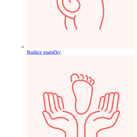
Budúce mamičky