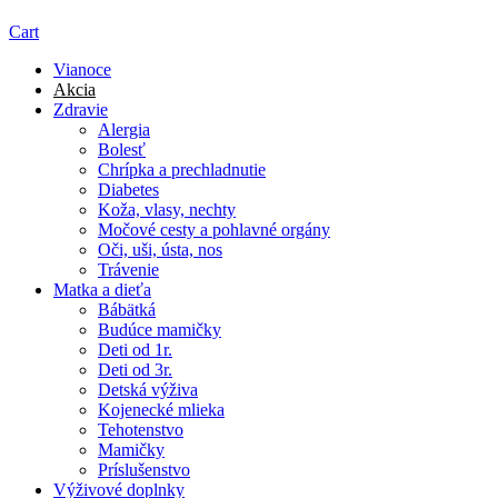
Cart
Vianoce
Akcia
Zdravie
Alergia
Bolesť
Chrípka a prechladnutie
Diabetes
Koža, vlasy, nechty
Močové cesty a pohlavné orgány
Oči, uši, ústa, nos
Trávenie
Matka a dieťa
Bábätká
Budúce mamičky
Deti od 1r.
Deti od 3r.
Detská výživa
Kojenecké mlieka
Tehotenstvo
Mamičky
Príslušenstvo
Výživové doplnky