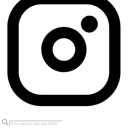
Products
search