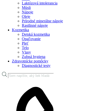
Laktózová intolerancia
Müsli
Nápoje
Oleje
Prírodné minerálne nápoje
Rastlinné nápoje
Kozmetika
Detská kozmetika
Opaľovanie
Pleť
Telo
Vlasy
Zubná hygiena
Zdravotnícke pomôcky
Diagnostické testy
Products
search