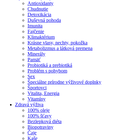
Antioxidanty
Chudnutie
Detoxikácia
Duševná pohoda
Imunita
Fajčenie
Klimaktérium
Krásne vlasy, nechty, pokožka
Metabolizmus a látková premena
Minerály
Pamäť
Probiotiká a prebiotiká
Problém s pohybom
Sex
Špeciálne prírodne výživové doplnky
Športovci
Vitalita, Energia
Vitamíny
Zdravá výživa
100% oleje
100% šťavy
Bezlepková diéta
Biopotraviny
Čaje
Kaše