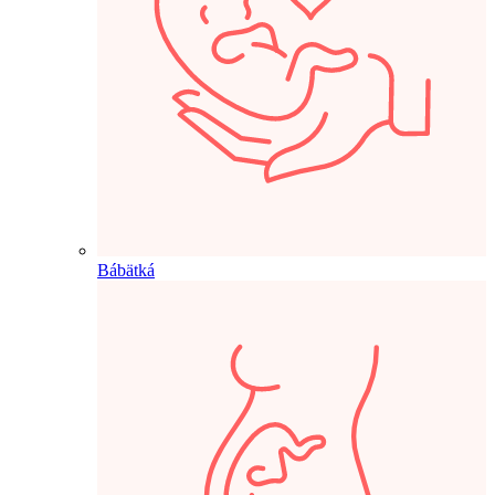
Bábätká