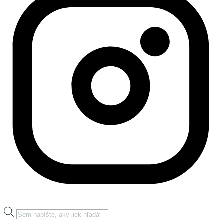
Products
search