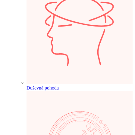
Duševná pohoda