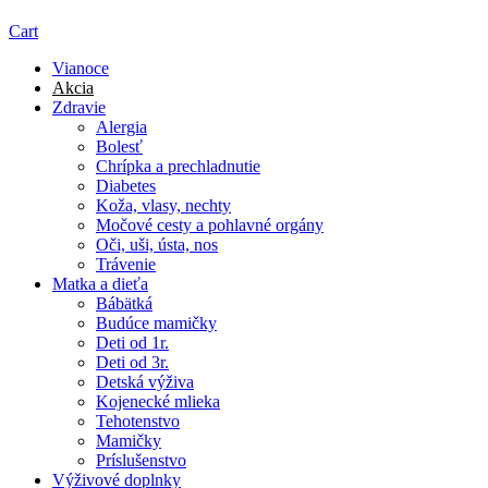
Cart
Vianoce
Akcia
Zdravie
Alergia
Bolesť
Chrípka a prechladnutie
Diabetes
Koža, vlasy, nechty
Močové cesty a pohlavné orgány
Oči, uši, ústa, nos
Trávenie
Matka a dieťa
Bábätká
Budúce mamičky
Deti od 1r.
Deti od 3r.
Detská výživa
Kojenecké mlieka
Tehotenstvo
Mamičky
Príslušenstvo
Výživové doplnky