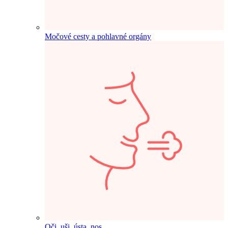
Močové cesty a pohlavné orgány
Oči, uši, ústa, nos