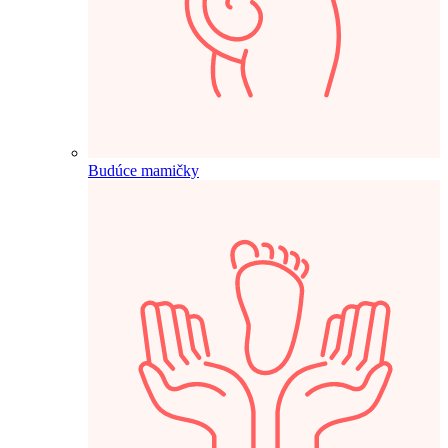
Budúce mamičky