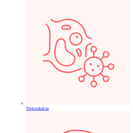
Detoxikácia