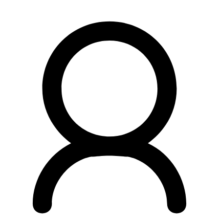
Preskočiť
na
obsah