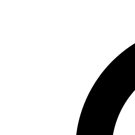
Preskočiť
na
obsah