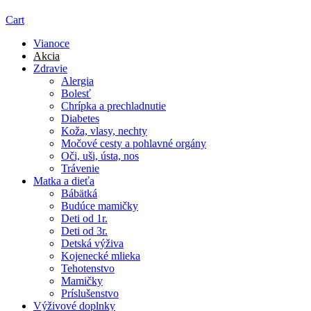
Cart
Vianoce
Akcia
Zdravie
Alergia
Bolesť
Chrípka a prechladnutie
Diabetes
Koža, vlasy, nechty
Močové cesty a pohlavné orgány
Oči, uši, ústa, nos
Trávenie
Matka a dieťa
Bábätká
Budúce mamičky
Deti od 1r.
Deti od 3r.
Detská výživa
Kojenecké mlieka
Tehotenstvo
Mamičky
Príslušenstvo
Výživové doplnky