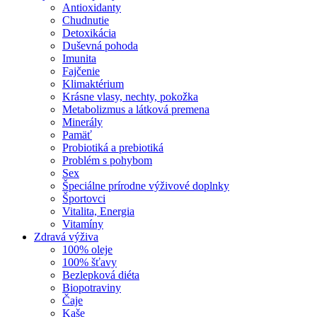
Antioxidanty
Chudnutie
Detoxikácia
Duševná pohoda
Imunita
Fajčenie
Klimaktérium
Krásne vlasy, nechty, pokožka
Metabolizmus a látková premena
Minerály
Pamäť
Probiotiká a prebiotiká
Problém s pohybom
Sex
Špeciálne prírodne výživové doplnky
Športovci
Vitalita, Energia
Vitamíny
Zdravá výživa
100% oleje
100% šťavy
Bezlepková diéta
Biopotraviny
Čaje
Kaše