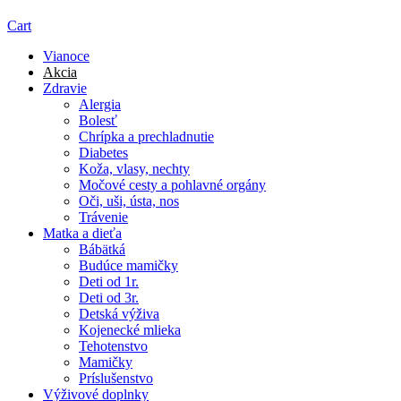
Cart
Vianoce
Akcia
Zdravie
Alergia
Bolesť
Chrípka a prechladnutie
Diabetes
Koža, vlasy, nechty
Močové cesty a pohlavné orgány
Oči, uši, ústa, nos
Trávenie
Matka a dieťa
Bábätká
Budúce mamičky
Deti od 1r.
Deti od 3r.
Detská výživa
Kojenecké mlieka
Tehotenstvo
Mamičky
Príslušenstvo
Výživové doplnky