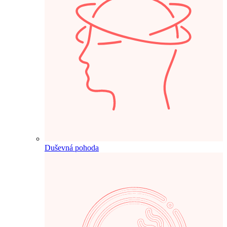
Duševná pohoda