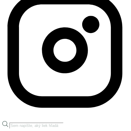
Products
search