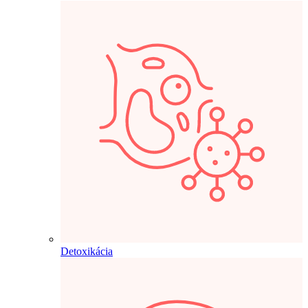
Detoxikácia