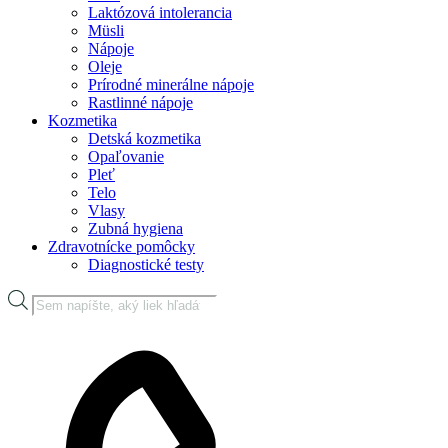
Laktózová intolerancia
Müsli
Nápoje
Oleje
Prírodné minerálne nápoje
Rastlinné nápoje
Kozmetika
Detská kozmetika
Opaľovanie
Pleť
Telo
Vlasy
Zubná hygiena
Zdravotnícke pomôcky
Diagnostické testy
Products
search