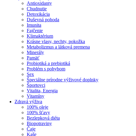
Antioxidanty
Chudnutie
Detoxikácia
Duševná pohoda
Imunita
Fajčenie
Klimaktérium
Krásne vlasy, nechty, pokožka
Metabolizmus a látková premena
Minerály
Pamäť
Probiotiká a prebiotiká
Problém s pohybom
Sex
Špeciálne prírodne výživové doplnky
Športovci
Vitalita, Energia
Vitamíny
Zdravá výživa
100% oleje
100% šťavy
Bezlepková diéta
Biopotraviny
Čaje
Kaše