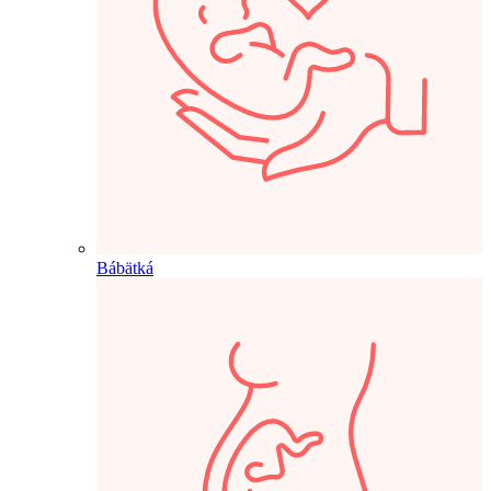
Bábätká