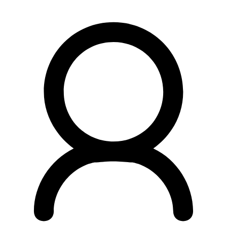
Preskočiť
na
obsah