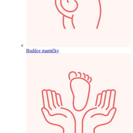
Budúce mamičky