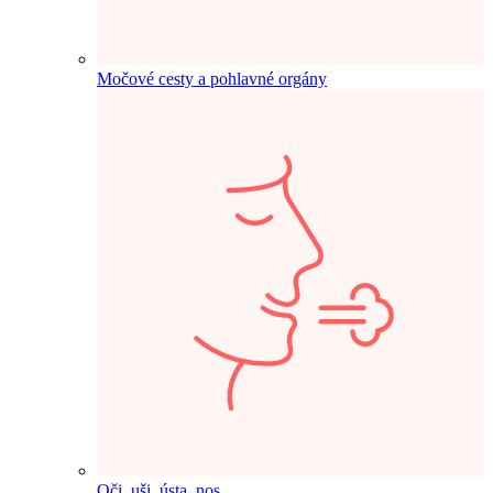
Močové cesty a pohlavné orgány
Oči, uši, ústa, nos