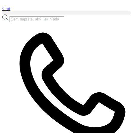
Cart
Products
search