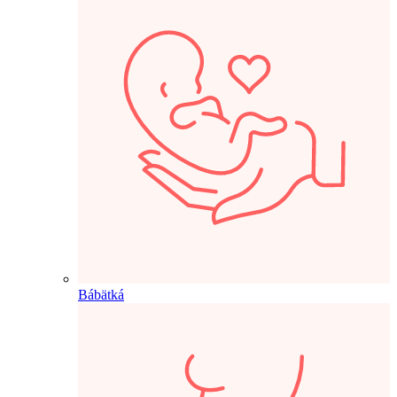
Bábätká