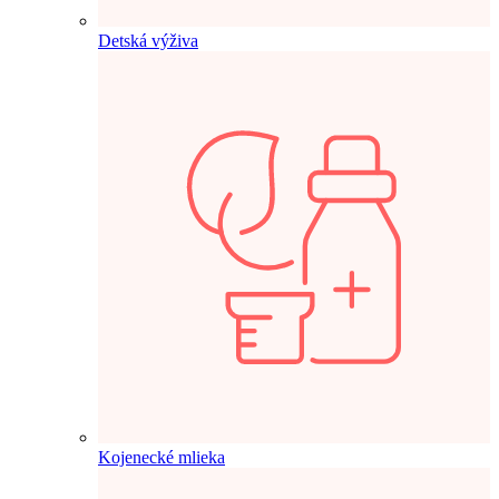
Detská výživa
Kojenecké mlieka