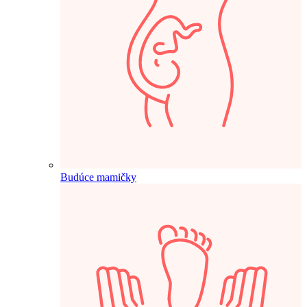
Budúce mamičky