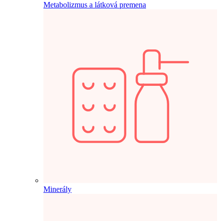
Metabolizmus a látková premena
Minerály