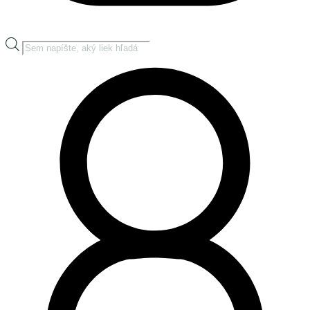
Products
search