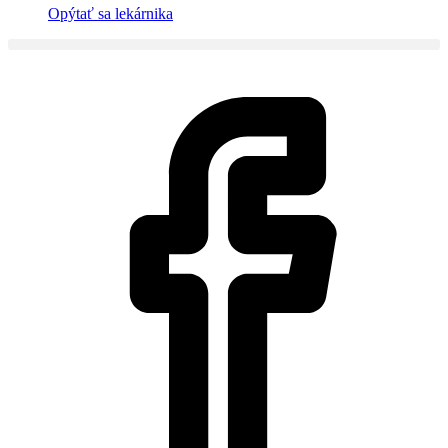
Opýtať sa lekárnika