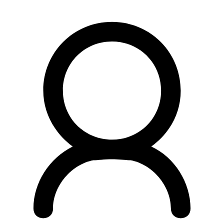
Preskočiť
na
obsah