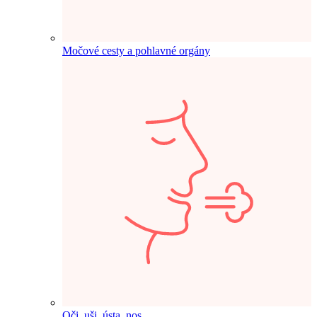
Močové cesty a pohlavné orgány
Oči, uši, ústa, nos