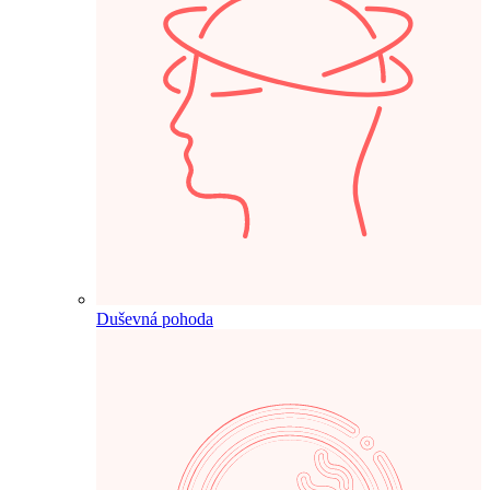
Duševná pohoda