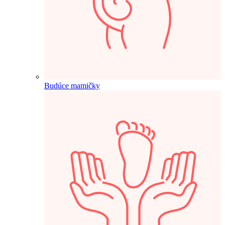
Budúce mamičky