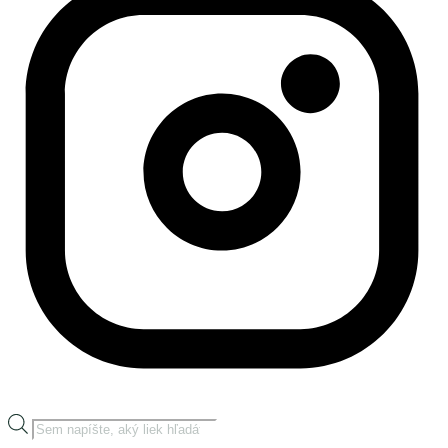
Products
search