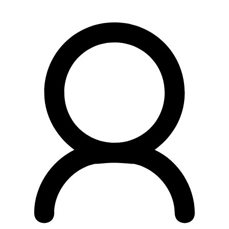
Preskočiť
na
obsah