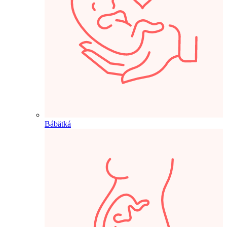
Bábätká