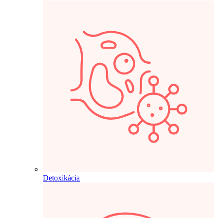
Detoxikácia