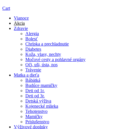
Cart
Vianoce
Akcia
Zdravie
Alergia
Bolesť
Chrípka a prechladnutie
Diabetes
Koža, vlasy, nechty
Močové cesty a pohlavné orgány
Oči, uši, ústa, nos
Trávenie
Matka a dieťa
Bábätká
Budúce mamičky
Deti od 1r.
Deti od 3r.
Detská výživa
Kojenecké mlieka
Tehotenstvo
Mamičky
Príslušenstvo
Výživové doplnky