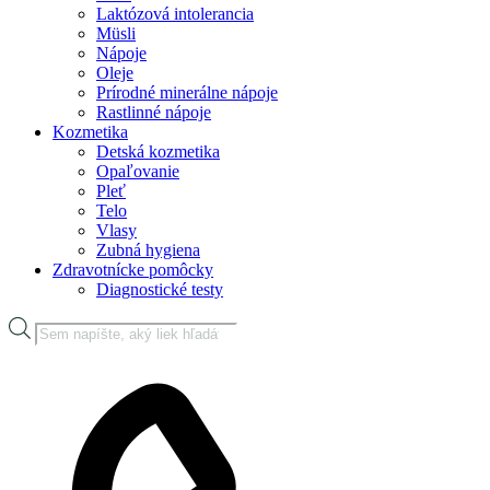
Laktózová intolerancia
Müsli
Nápoje
Oleje
Prírodné minerálne nápoje
Rastlinné nápoje
Kozmetika
Detská kozmetika
Opaľovanie
Pleť
Telo
Vlasy
Zubná hygiena
Zdravotnícke pomôcky
Diagnostické testy
Products
search