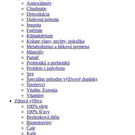
Antioxidanty
Chudnutie
Detoxikácia
Duševná pohoda
Imunita
Fajčenie
Klimaktérium
Krásne vlasy, nechty, pokožka
Metabolizmus a látková premena
Minerály
Pamäť
Probiotiká a prebiotiká
Problém s pohybom
Sex
Špeciálne prírodne výživové doplnky
Športovci
Vitalita, Energia
Vitamíny
Zdravá výživa
100% oleje
100% šťavy
Bezlepková diéta
Biopotraviny
Čaje
Kaše