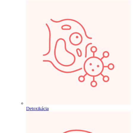
Detoxikácia