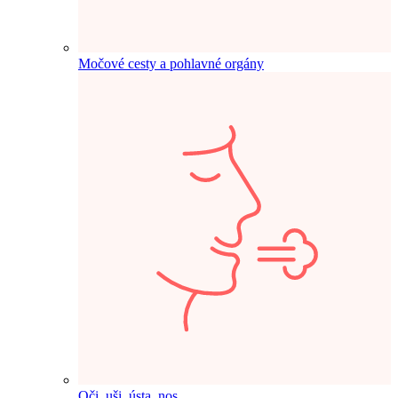
Močové cesty a pohlavné orgány
Oči, uši, ústa, nos