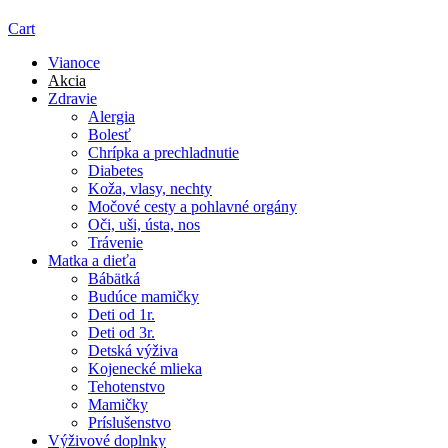
Cart
Vianoce
Akcia
Zdravie
Alergia
Bolesť
Chrípka a prechladnutie
Diabetes
Koža, vlasy, nechty
Močové cesty a pohlavné orgány
Oči, uši, ústa, nos
Trávenie
Matka a dieťa
Bábätká
Budúce mamičky
Deti od 1r.
Deti od 3r.
Detská výživa
Kojenecké mlieka
Tehotenstvo
Mamičky
Príslušenstvo
Výživové doplnky