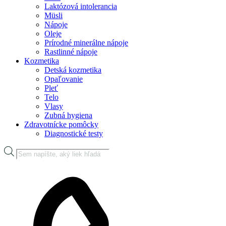
Laktózová intolerancia
Müsli
Nápoje
Oleje
Prírodné minerálne nápoje
Rastlinné nápoje
Kozmetika
Detská kozmetika
Opaľovanie
Pleť
Telo
Vlasy
Zubná hygiena
Zdravotnícke pomôcky
Diagnostické testy
Products
search