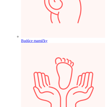
Budúce mamičky