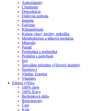
Antioxidanty
Chudnutie
Detoxikácia
Duševná pohoda
Imunita
Fajčenie
Klimaktérium
Krásne vlasy, nechty, pokožka
Metabolizmus a látková premena
Minerály
Pamäť
Probiotiká a prebiotiká
Problém s pohybom
Sex
Špeciálne prírodne výživové doplnky
Športovci
Vitalita, Energia
Vitamíny
Zdravá výživa
100% oleje
100% šťavy
Bezlepková diéta
Biopotraviny
Čaje
Kaše