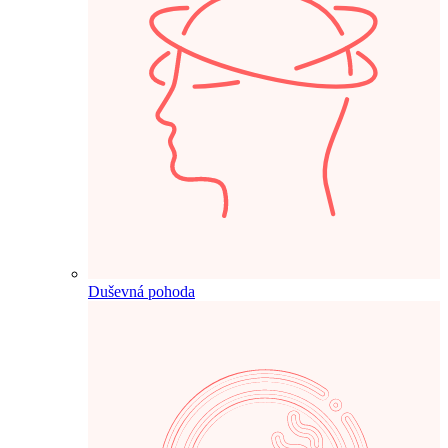
Duševná pohoda