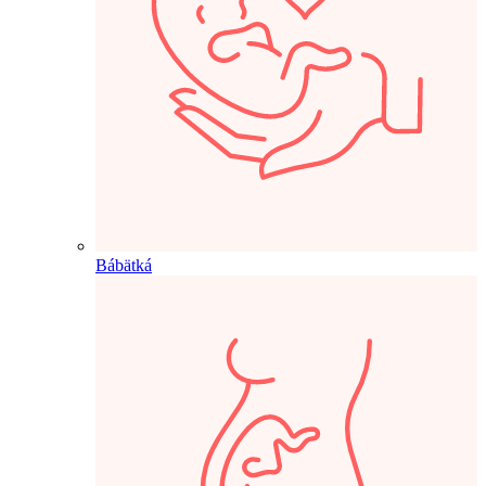
Bábätká