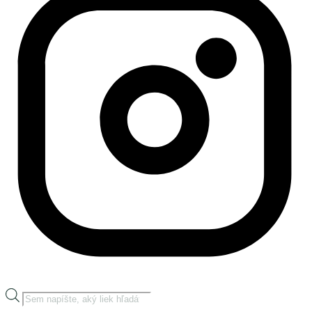
Products
search