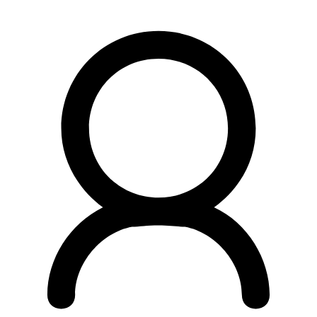
Preskočiť
na
obsah