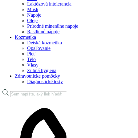
Laktózová intolerancia
Müsli
Nápoje
Oleje
Prírodné minerálne nápoje
Rastlinné nápoje
Kozmetika
Detská kozmetika
Opaľovanie
Pleť
Telo
Vlasy
Zubná hygiena
Zdravotnícke pomôcky
Diagnostické testy
Products
search