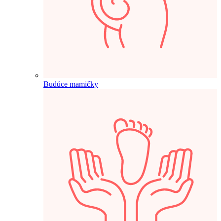
Budúce mamičky