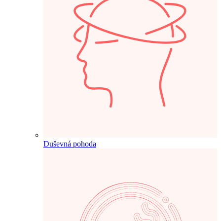
Duševná pohoda