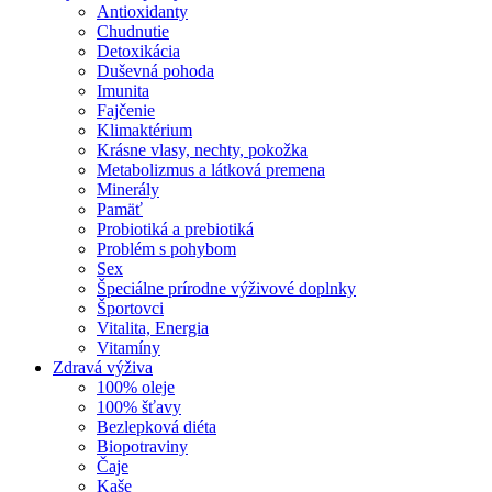
Antioxidanty
Chudnutie
Detoxikácia
Duševná pohoda
Imunita
Fajčenie
Klimaktérium
Krásne vlasy, nechty, pokožka
Metabolizmus a látková premena
Minerály
Pamäť
Probiotiká a prebiotiká
Problém s pohybom
Sex
Špeciálne prírodne výživové doplnky
Športovci
Vitalita, Energia
Vitamíny
Zdravá výživa
100% oleje
100% šťavy
Bezlepková diéta
Biopotraviny
Čaje
Kaše