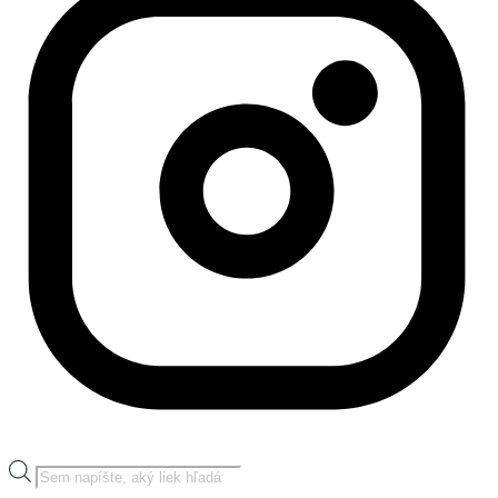
Products
search