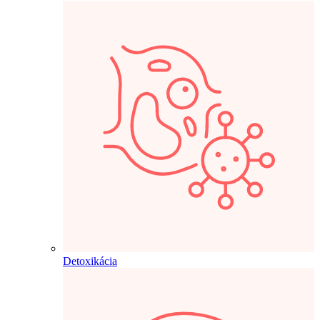
Detoxikácia