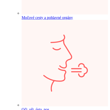
Močové cesty a pohlavné orgány
Oči, uši, ústa, nos