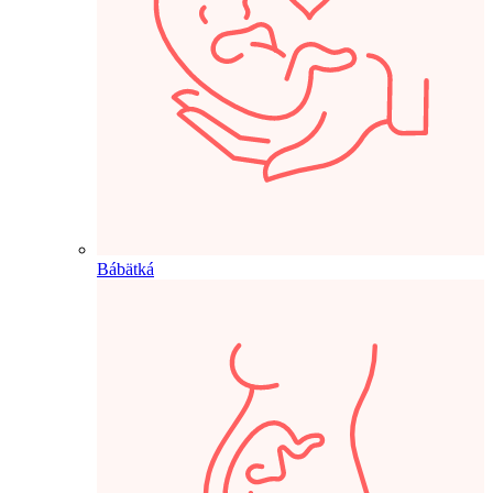
Bábätká