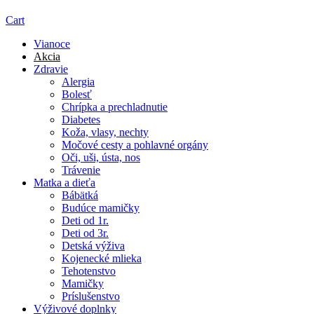
Cart
Vianoce
Akcia
Zdravie
Alergia
Bolesť
Chrípka a prechladnutie
Diabetes
Koža, vlasy, nechty
Močové cesty a pohlavné orgány
Oči, uši, ústa, nos
Trávenie
Matka a dieťa
Bábätká
Budúce mamičky
Deti od 1r.
Deti od 3r.
Detská výživa
Kojenecké mlieka
Tehotenstvo
Mamičky
Príslušenstvo
Výživové doplnky