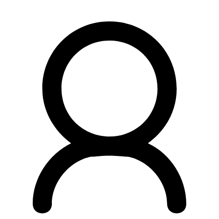
Preskočiť
na
obsah