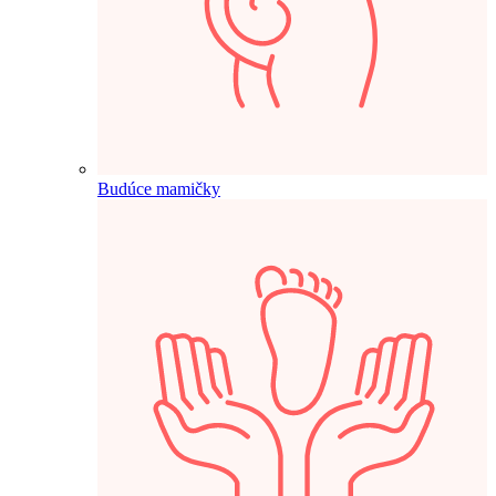
Budúce mamičky