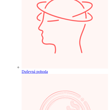
Duševná pohoda