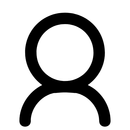
Preskočiť
na
obsah