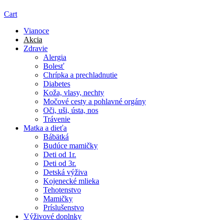
Cart
Vianoce
Akcia
Zdravie
Alergia
Bolesť
Chrípka a prechladnutie
Diabetes
Koža, vlasy, nechty
Močové cesty a pohlavné orgány
Oči, uši, ústa, nos
Trávenie
Matka a dieťa
Bábätká
Budúce mamičky
Deti od 1r.
Deti od 3r.
Detská výživa
Kojenecké mlieka
Tehotenstvo
Mamičky
Príslušenstvo
Výživové doplnky