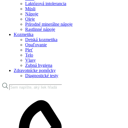
Laktózová intolerancia
Müsli
Nápoje
Oleje
Prírodné minerálne nápoje
Rastlinné nápoje
Kozmetika
Detská kozmetika
Opaľovanie
Pleť
Telo
Vlasy
Zubná hygiena
Zdravotnícke pomôcky
Diagnostické testy
Products
search