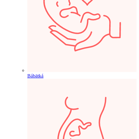
Bábätká