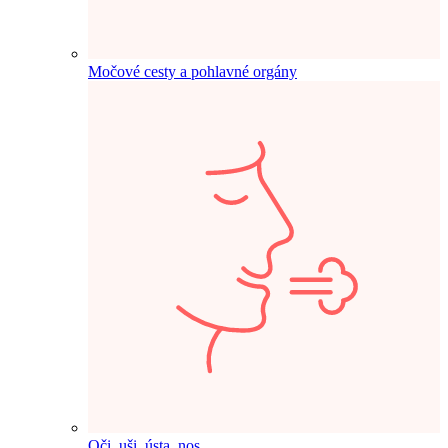
Močové cesty a pohlavné orgány
Oči, uši, ústa, nos