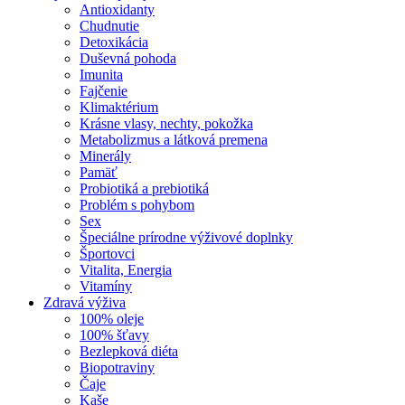
Antioxidanty
Chudnutie
Detoxikácia
Duševná pohoda
Imunita
Fajčenie
Klimaktérium
Krásne vlasy, nechty, pokožka
Metabolizmus a látková premena
Minerály
Pamäť
Probiotiká a prebiotiká
Problém s pohybom
Sex
Špeciálne prírodne výživové doplnky
Športovci
Vitalita, Energia
Vitamíny
Zdravá výživa
100% oleje
100% šťavy
Bezlepková diéta
Biopotraviny
Čaje
Kaše