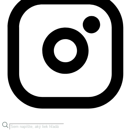
Products
search