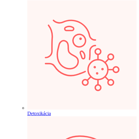
Detoxikácia