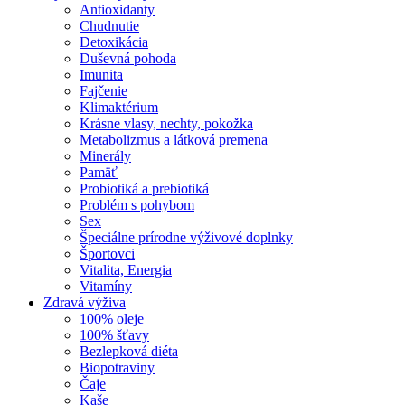
Antioxidanty
Chudnutie
Detoxikácia
Duševná pohoda
Imunita
Fajčenie
Klimaktérium
Krásne vlasy, nechty, pokožka
Metabolizmus a látková premena
Minerály
Pamäť
Probiotiká a prebiotiká
Problém s pohybom
Sex
Špeciálne prírodne výživové doplnky
Športovci
Vitalita, Energia
Vitamíny
Zdravá výživa
100% oleje
100% šťavy
Bezlepková diéta
Biopotraviny
Čaje
Kaše