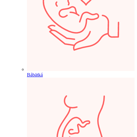
Bábätká