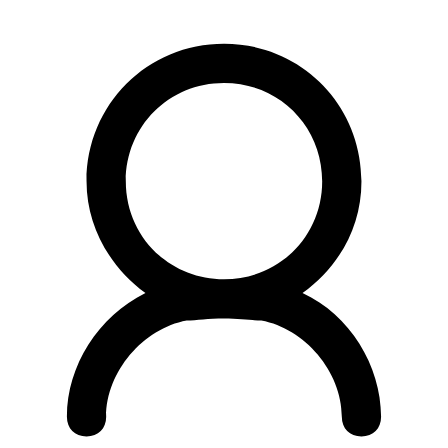
Preskočiť
na
obsah