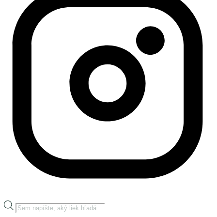
Products
search