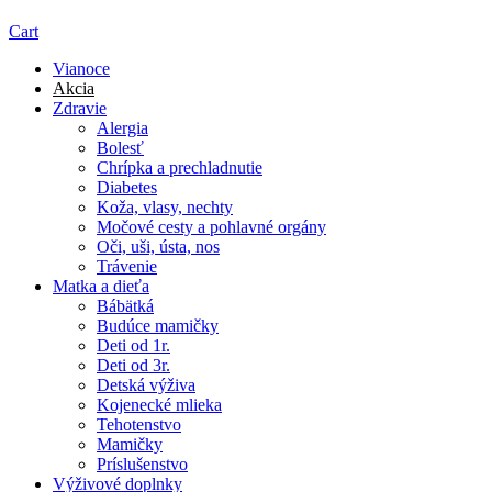
Cart
Vianoce
Akcia
Zdravie
Alergia
Bolesť
Chrípka a prechladnutie
Diabetes
Koža, vlasy, nechty
Močové cesty a pohlavné orgány
Oči, uši, ústa, nos
Trávenie
Matka a dieťa
Bábätká
Budúce mamičky
Deti od 1r.
Deti od 3r.
Detská výživa
Kojenecké mlieka
Tehotenstvo
Mamičky
Príslušenstvo
Výživové doplnky