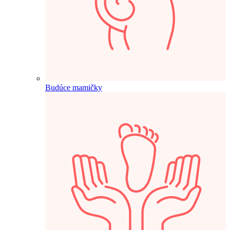
Budúce mamičky