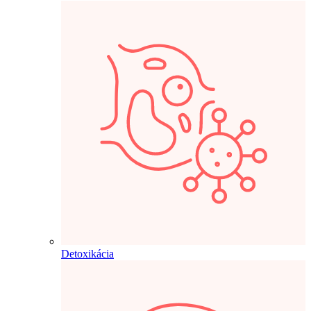
Detoxikácia