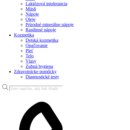
Laktózová intolerancia
Müsli
Nápoje
Oleje
Prírodné minerálne nápoje
Rastlinné nápoje
Kozmetika
Detská kozmetika
Opaľovanie
Pleť
Telo
Vlasy
Zubná hygiena
Zdravotnícke pomôcky
Diagnostické testy
Products
search