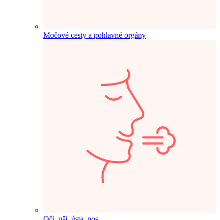
Močové cesty a pohlavné orgány
Oči, uši, ústa, nos