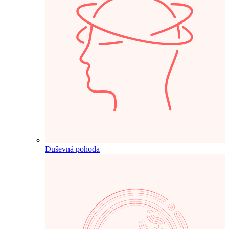
Duševná pohoda