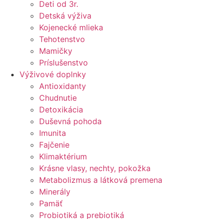
Deti od 3r.
Detská výživa
Kojenecké mlieka
Tehotenstvo
Mamičky
Príslušenstvo
Výživové doplnky
Antioxidanty
Chudnutie
Detoxikácia
Duševná pohoda
Imunita
Fajčenie
Klimaktérium
Krásne vlasy, nechty, pokožka
Metabolizmus a látková premena
Minerály
Pamäť
Probiotiká a prebiotiká