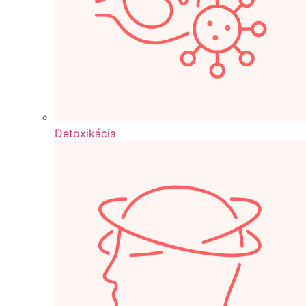
Detoxikácia