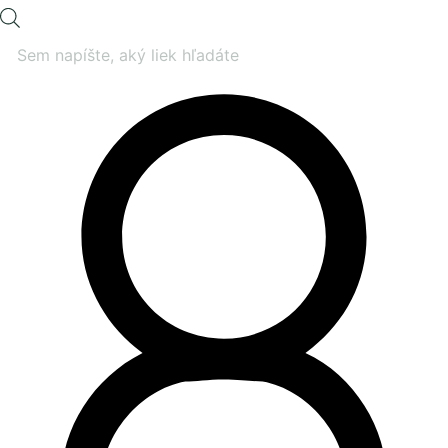
Products
search