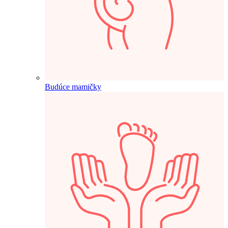
Budúce mamičky