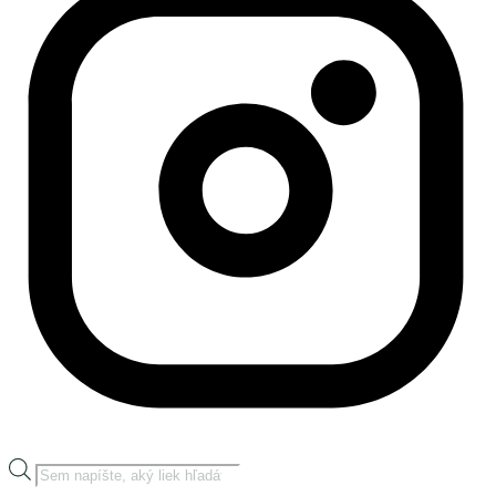
Products
search