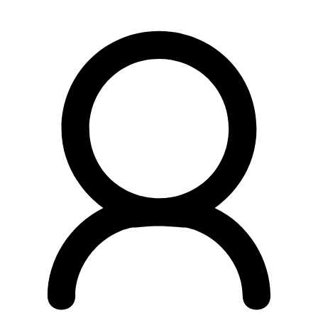
Preskočiť
na
obsah