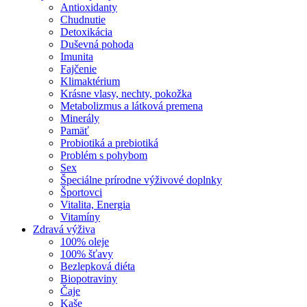
Antioxidanty
Chudnutie
Detoxikácia
Duševná pohoda
Imunita
Fajčenie
Klimaktérium
Krásne vlasy, nechty, pokožka
Metabolizmus a látková premena
Minerály
Pamäť
Probiotiká a prebiotiká
Problém s pohybom
Sex
Špeciálne prírodne výživové doplnky
Športovci
Vitalita, Energia
Vitamíny
Zdravá výživa
100% oleje
100% šťavy
Bezlepková diéta
Biopotraviny
Čaje
Kaše