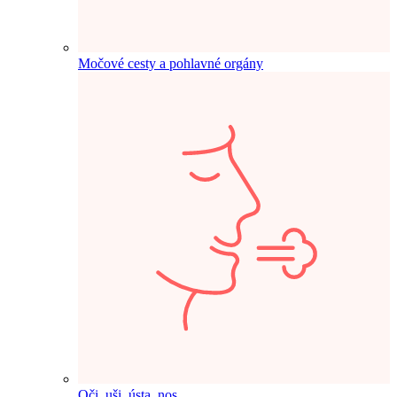
Močové cesty a pohlavné orgány
Oči, uši, ústa, nos