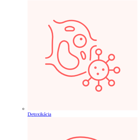
Detoxikácia