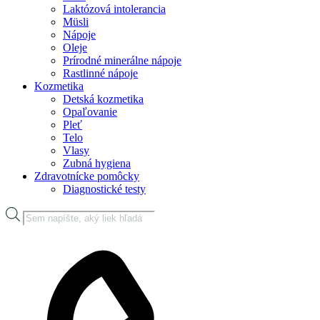
Laktózová intolerancia
Müsli
Nápoje
Oleje
Prírodné minerálne nápoje
Rastlinné nápoje
Kozmetika
Detská kozmetika
Opaľovanie
Pleť
Telo
Vlasy
Zubná hygiena
Zdravotnícke pomôcky
Diagnostické testy
Products
search