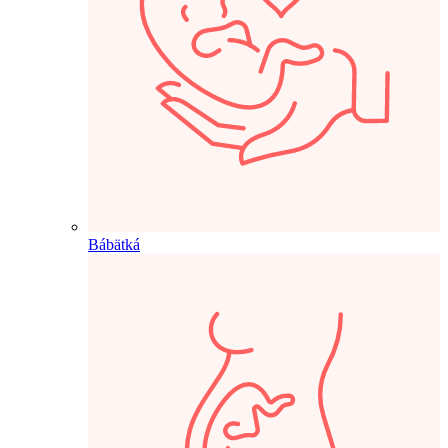
Bábätká