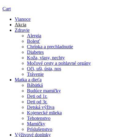
Cart
Vianoce
Akcia
Zdravie
Alergia
Bolesť
Chrípka a prechladnutie
Diabetes
Koža, vlasy, nechty
Močové cesty a pohlavné orgány
Oči, uši, ústa, nos
Trávenie
Matka a dieťa
Bábätká
Budúce mamičky
Deti od 1r.
Deti od 3r.
Detská výživa
Kojenecké mlieka
Tehotenstvo
Mamičky
Príslušenstvo
Výživové doplnky