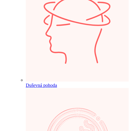
Duševná pohoda