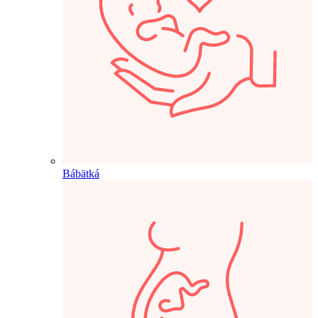
Bábätká