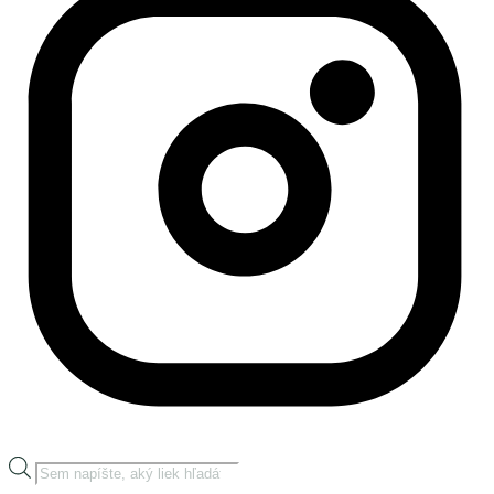
Products
search