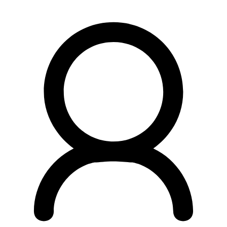
Preskočiť
na
obsah