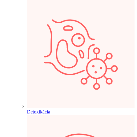
Detoxikácia