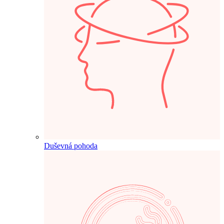
Duševná pohoda