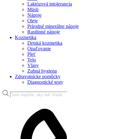
Laktózová intolerancia
Müsli
Nápoje
Oleje
Prírodné minerálne nápoje
Rastlinné nápoje
Kozmetika
Detská kozmetika
Opaľovanie
Pleť
Telo
Vlasy
Zubná hygiena
Zdravotnícke pomôcky
Diagnostické testy
Products
search