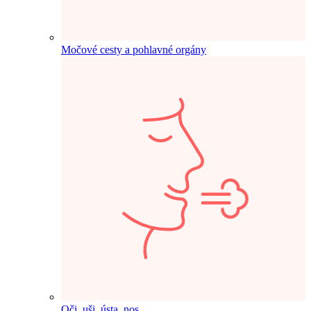
Močové cesty a pohlavné orgány
Oči, uši, ústa, nos