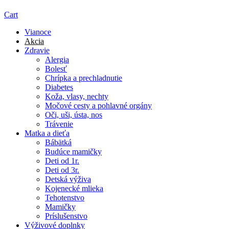
Cart
Vianoce
Akcia
Zdravie
Alergia
Bolesť
Chrípka a prechladnutie
Diabetes
Koža, vlasy, nechty
Močové cesty a pohlavné orgány
Oči, uši, ústa, nos
Trávenie
Matka a dieťa
Bábätká
Budúce mamičky
Deti od 1r.
Deti od 3r.
Detská výživa
Kojenecké mlieka
Tehotenstvo
Mamičky
Príslušenstvo
Výživové doplnky