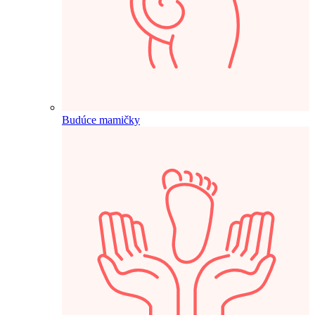
Budúce mamičky