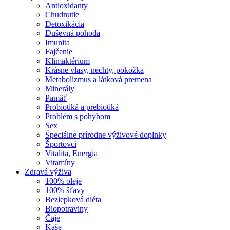
Antioxidanty
Chudnutie
Detoxikácia
Duševná pohoda
Imunita
Fajčenie
Klimaktérium
Krásne vlasy, nechty, pokožka
Metabolizmus a látková premena
Minerály
Pamäť
Probiotiká a prebiotiká
Problém s pohybom
Sex
Špeciálne prírodne výživové doplnky
Športovci
Vitalita, Energia
Vitamíny
Zdravá výživa
100% oleje
100% šťavy
Bezlepková diéta
Biopotraviny
Čaje
Kaše