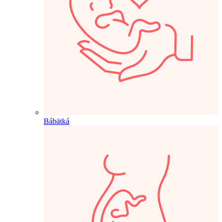
Bábätká