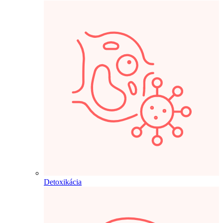
Detoxikácia