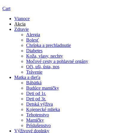
Cart
Vianoce
Akcia
Zdravie
Alergia
Bolesť
Chrípka a prechladnutie
Diabetes
Koža, vlasy, nechty
Močové cesty a pohlavné orgány
Oči, uši, ústa, nos
Trávenie
Matka a dieťa
Bábätká
Budúce mamičky
Deti od 1r.
Deti od 3r.
Detská výživa
Kojenecké mlieka
Tehotenstvo
Mamičky
Príslušenstvo
Výživové doplnky