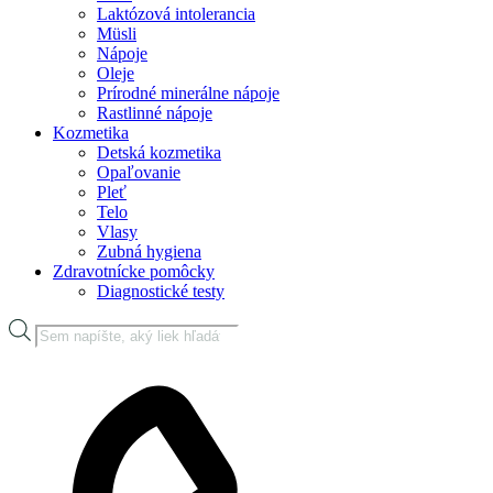
Laktózová intolerancia
Müsli
Nápoje
Oleje
Prírodné minerálne nápoje
Rastlinné nápoje
Kozmetika
Detská kozmetika
Opaľovanie
Pleť
Telo
Vlasy
Zubná hygiena
Zdravotnícke pomôcky
Diagnostické testy
Products
search