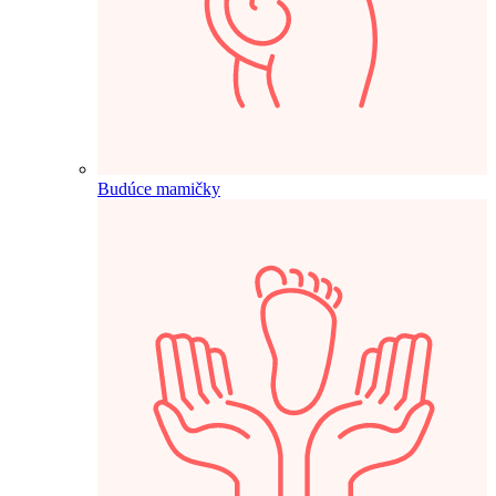
Budúce mamičky