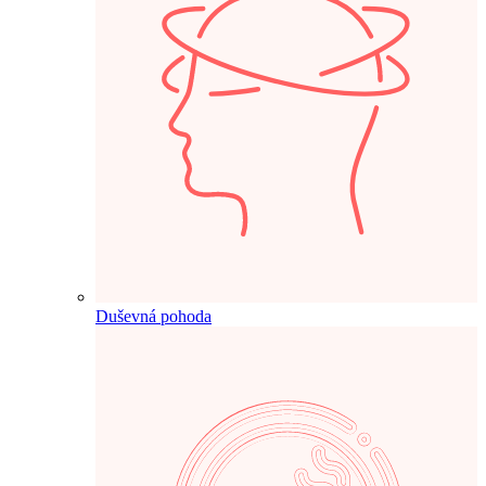
Duševná pohoda