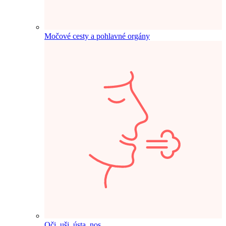
Močové cesty a pohlavné orgány
Oči, uši, ústa, nos