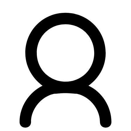
Preskočiť
na
obsah