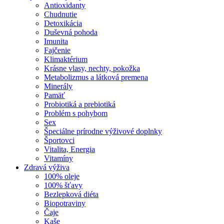
Antioxidanty
Chudnutie
Detoxikácia
Duševná pohoda
Imunita
Fajčenie
Klimaktérium
Krásne vlasy, nechty, pokožka
Metabolizmus a látková premena
Minerály
Pamäť
Probiotiká a prebiotiká
Problém s pohybom
Sex
Špeciálne prírodne výživové doplnky
Športovci
Vitalita, Energia
Vitamíny
Zdravá výživa
100% oleje
100% šťavy
Bezlepková diéta
Biopotraviny
Čaje
Kaše