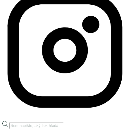
Products
search