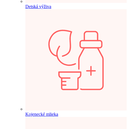
Detská výživa
Kojenecké mlieka