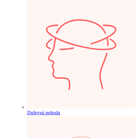
Duševná pohoda