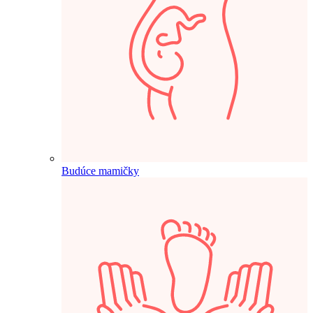
Budúce mamičky