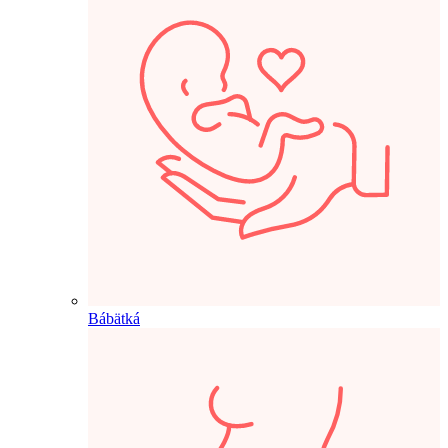
Bábätká