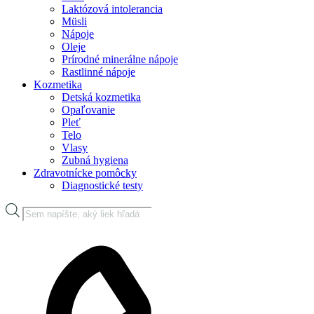
Laktózová intolerancia
Müsli
Nápoje
Oleje
Prírodné minerálne nápoje
Rastlinné nápoje
Kozmetika
Detská kozmetika
Opaľovanie
Pleť
Telo
Vlasy
Zubná hygiena
Zdravotnícke pomôcky
Diagnostické testy
Products
search