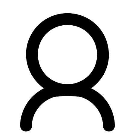
Preskočiť
na
obsah