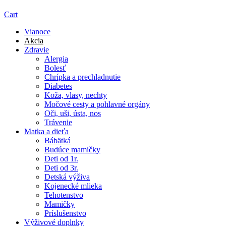
Cart
Vianoce
Akcia
Zdravie
Alergia
Bolesť
Chrípka a prechladnutie
Diabetes
Koža, vlasy, nechty
Močové cesty a pohlavné orgány
Oči, uši, ústa, nos
Trávenie
Matka a dieťa
Bábätká
Budúce mamičky
Deti od 1r.
Deti od 3r.
Detská výživa
Kojenecké mlieka
Tehotenstvo
Mamičky
Príslušenstvo
Výživové doplnky