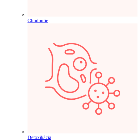
Chudnutie
Detoxikácia