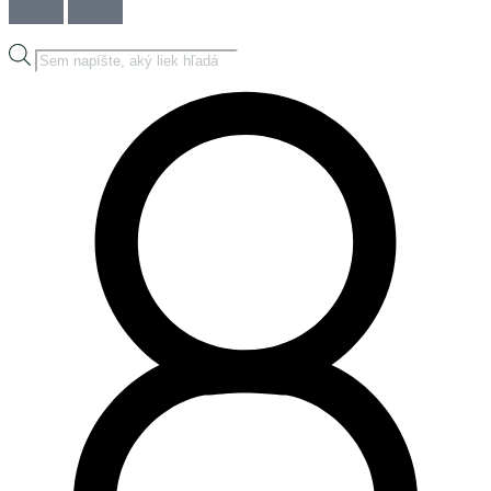
Products
search