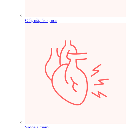
Oči, uši, ústa, nos
Srdce a cievy