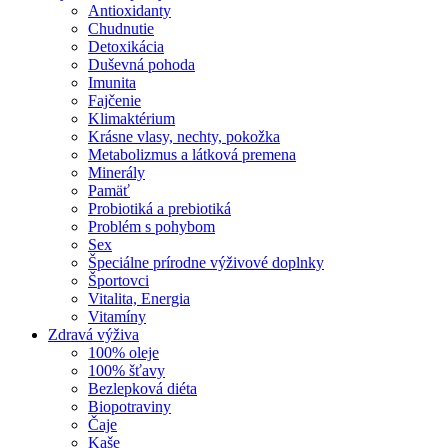
Antioxidanty
Chudnutie
Detoxikácia
Duševná pohoda
Imunita
Fajčenie
Klimaktérium
Krásne vlasy, nechty, pokožka
Metabolizmus a látková premena
Minerály
Pamäť
Probiotiká a prebiotiká
Problém s pohybom
Sex
Špeciálne prírodne výživové doplnky
Športovci
Vitalita, Energia
Vitamíny
Zdravá výživa
100% oleje
100% šťavy
Bezlepková diéta
Biopotraviny
Čaje
Kaše