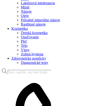
Laktózová intolerancia
Müsli
Nápoje
Oleje
Prírodné minerálne nápoje
Rastlinné nápoje
Kozmetika
Detská kozmetika
Opaľovanie
Pleť
Telo
Vlasy
Zubná hygiena
Zdravotnícke pomôcky
Diagnostické testy
Products
search