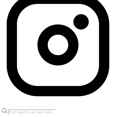
Products
search