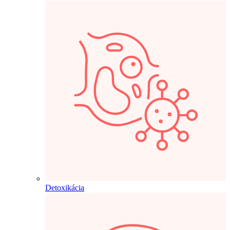
Detoxikácia