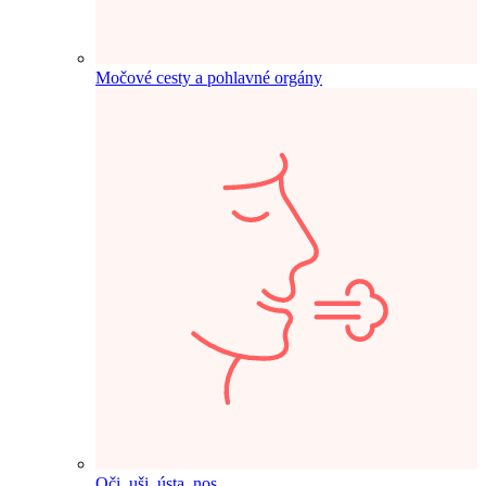
Močové cesty a pohlavné orgány
Oči, uši, ústa, nos