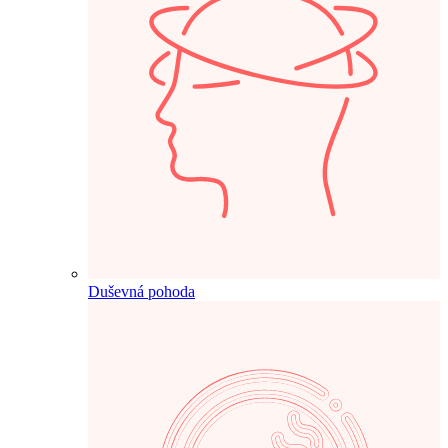
Duševná pohoda