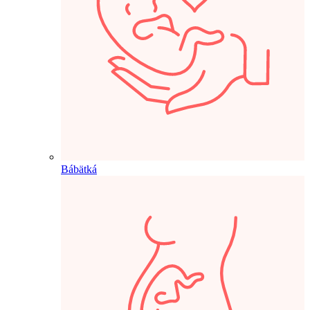
Bábätká