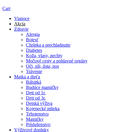
Cart
Vianoce
Akcia
Zdravie
Alergia
Bolesť
Chrípka a prechladnutie
Diabetes
Koža, vlasy, nechty
Močové cesty a pohlavné orgány
Oči, uši, ústa, nos
Trávenie
Matka a dieťa
Bábätká
Budúce mamičky
Deti od 1r.
Deti od 3r.
Detská výživa
Kojenecké mlieka
Tehotenstvo
Mamičky
Príslušenstvo
Výživové doplnky