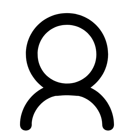
Preskočiť
na
obsah