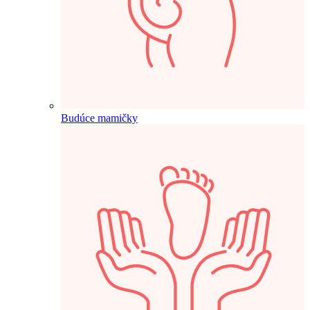
Budúce mamičky