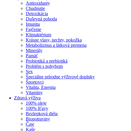
Antioxidanty
Chudnutie
Detoxikácia
Duševná pohoda
Imunita
Fajčenie
Klimaktérium
Krásne vlasy, nechty, pokožka
Metabolizmus a látková premena
Minerály
Pamäť
Probiotiká a prebiotiká
Problém s pohybom
Sex
Špeciálne prírodne výživové doplnky
Športovci
Vitalita, Energia
Vitamíny
Zdravá výživa
100% oleje
100% šťavy
Bezlepková diéta
Biopotraviny
Čaje
Kaše